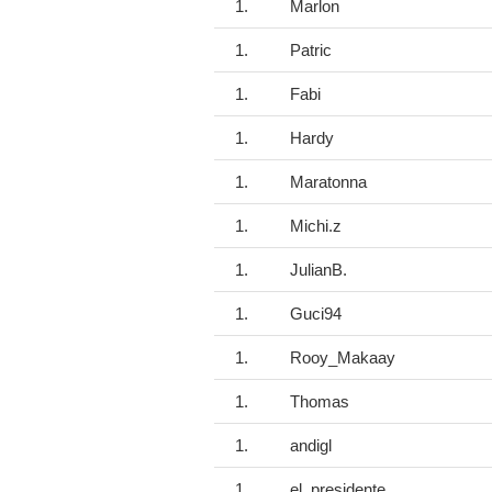
1.
Marlon
1.
Patric
1.
Fabi
1.
Hardy
1.
Maratonna
1.
Michi.z
1.
JulianB.
1.
Guci94
1.
Rooy_Makaay
1.
Thomas
1.
andigl
1.
el_presidente