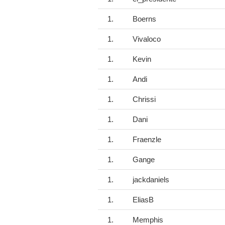
1.
Boerns
1.
Vivaloco
1.
Kevin
1.
Andi
1.
Chrissi
1.
Dani
1.
Fraenzle
1.
Gange
1.
jackdaniels
1.
EliasB
1.
Memphis