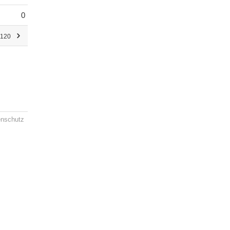
0
 120
enschutz