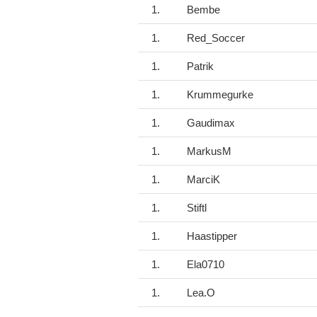
1.
Bembe
1.
Red_Soccer
1.
Patrik
1.
Krummegurke
1.
Gaudimax
1.
MarkusM
1.
MarciK
1.
Stiftl
1.
Haastipper
1.
Ela0710
1.
Lea.O