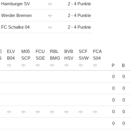
Hamburger SV
-
:
-
2 - 4 Punkte
Werder Bremen
-
:
-
2 - 4 Punkte
FC Schalke 04
-
:
-
2 - 4 Punkte
E
ELV
M05
FCU
RBL
BVB
SCF
FCA
G
B04
SCP
SGE
BMG
HSV
SVW
S04
-
:
-
-
:
-
-
:
-
-
:
-
-
:
-
-
:
-
-
:
-
P
B
0
0
0
0
0
0
-:-
-:-
-:-
-:-
-:-
-:-
-:-
0
0
0
0