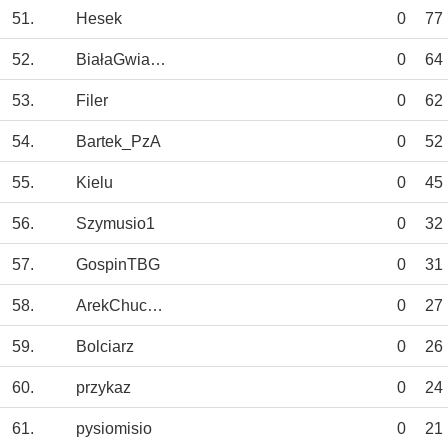
51.
Hesek
0
77
52.
BiałaGwiazda
0
64
53.
Filer
0
62
54.
Bartek_PzA
0
52
55.
Kielu
0
45
56.
Szymusio1
0
32
57.
GospinTBG
0
31
58.
ArekChuchla
0
27
59.
Bolciarz
0
26
60.
przykaz
0
24
61.
pysiomisio
0
21