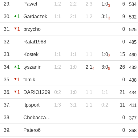
29.
Pawel
1:2
2:2
2:3
1:0
6
534
3
30.
1
Gardaczek
1:1
2:1
1:2
3:1
9
532
3
31.
1
brzycho
0
525
32.
Rafał1988
0
485
33.
Kostek
1:1
1:1
1:1
1:0
15
460
3
34.
1
tyszanin
1:2
1:0
2:1
3:0
26
439
6
5
35.
1
tomik
0
438
36.
1
DARIO1209
0:2
1:0
1:1
1:1
21
434
37.
itpsport
1:3
3:1
1:1
0:2
11
411
38.
Chebacca2021
0
377
39.
Patero6
0
368