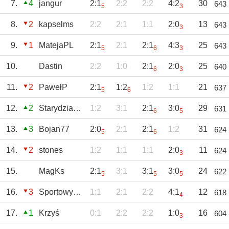
7.
4
jangur
2:1
2:2
2:2
4:2
30
643
5
3
8.
2
kapselms
2:2
2:1
1:1
2:0
13
643
3
9.
1
MatejaPL
2:1
2:1
2:1
4:3
25
643
5
6
3
10.
Dastin
2:2
1:0
2:1
2:0
25
640
6
3
11.
2
PawełP
2:1
1:2
1:2
1:1
21
637
5
6
12.
2
Starydziad58
1:2
3:1
2:1
3:0
29
631
6
5
13.
3
Bojan77
2:0
2:1
2:1
1:2
31
624
5
6
14.
2
stones
1:2
1:1
1:1
2:0
11
624
3
15.
MagKs
2:1
3:1
3:1
3:0
24
622
5
5
5
16.
3
SportowyTBG
1:1
2:1
2:2
4:1
12
618
4
17.
1
Krzyś
0:1
2:2
2:2
1:0
16
604
3