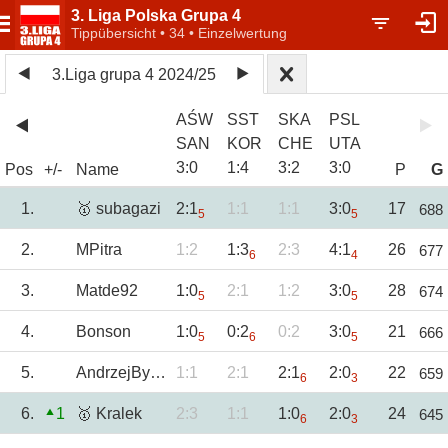
3. Liga Polska Grupa 4
Tippübersicht • 34 • Einzelwertung
3.Liga grupa 4 2024/25
AŚW
SST
SKA
PSL
SAN
KOR
CHE
UTA
3
:
0
1
:
4
3
:
2
3
:
0
Pos
+/-
Name
P
G
1.
🥇 subagazi
2:1
1:1
1:1
3:0
17
688
5
5
2.
MPitra
1:2
1:3
2:3
4:1
26
677
6
4
3.
Matde92
1:0
2:1
1:2
3:0
28
674
5
5
4.
Bonson
1:0
0:2
0:2
3:0
21
666
5
6
5
5.
AndrzejBystrzyc
1:1
2:1
2:1
2:0
22
659
6
3
6.
1
🥇 Kralek
2:3
1:1
1:0
2:0
24
645
6
3