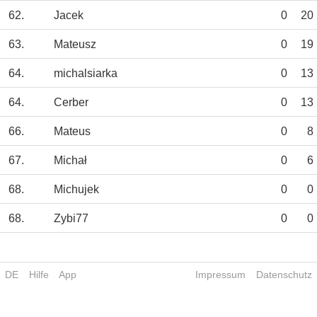
62.
Jacek
0
20
63.
Mateusz
0
19
64.
michalsiarka
0
13
64.
Cerber
0
13
66.
Mateus
0
8
67.
Michał
0
6
68.
Michujek
0
0
68.
Zybi77
0
0
DE
Hilfe
App
Impressum
Datenschutz