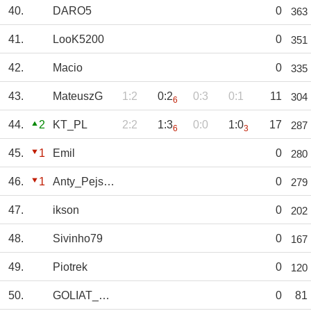
40.
DARO5
0
363
41.
LooK5200
0
351
42.
Macio
0
335
43.
MateuszG
1:2
0:2
0:3
0:1
11
304
6
44.
2
KT_PL
2:2
1:3
0:0
1:0
17
287
6
3
45.
1
Emil
0
280
46.
1
Anty_Pejsopool.
0
279
47.
ikson
0
202
48.
Sivinho79
0
167
49.
Piotrek
0
120
50.
GOLIAT_NYSA
0
81