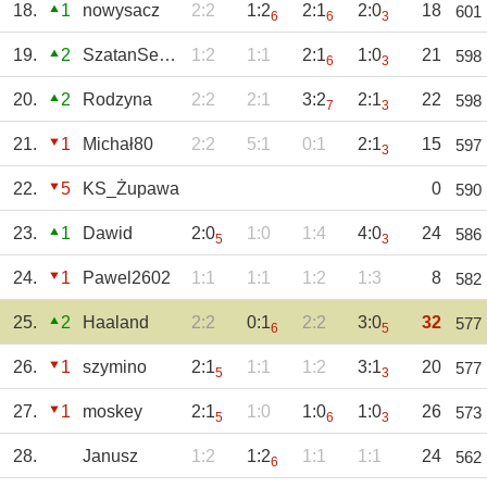
18.
1
nowysacz
2:2
1:2
2:1
2:0
18
601
6
6
3
19.
2
SzatanSerduszko
1:2
1:1
2:1
1:0
21
598
6
3
20.
2
Rodzyna
2:2
2:1
3:2
2:1
22
598
7
3
21.
1
Michał80
2:2
5:1
0:1
2:1
15
597
3
22.
5
KS_Żupawa
0
590
23.
1
Dawid
2:0
1:0
1:4
4:0
24
586
5
3
24.
1
Pawel2602
1:1
1:1
1:2
1:3
8
582
25.
2
Haaland
2:2
0:1
2:2
3:0
32
577
6
5
26.
1
szymino
2:1
1:1
1:2
3:1
20
577
5
3
27.
1
moskey
2:1
1:0
1:0
1:0
26
573
5
6
3
28.
Janusz
1:2
1:2
1:1
1:1
24
562
6