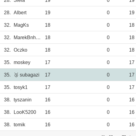
28.
Siela
19
0
19
28.
Albert
19
0
19
32.
MagKs
18
0
18
32.
MarekBnh85
18
0
18
32.
Oczko
18
0
18
35.
moskey
17
0
17
35.
🥉 subagazi
17
0
17
35.
tosyk1
17
0
17
38.
tyszanin
16
0
16
38.
LooK5200
16
0
16
38.
tomik
16
0
16