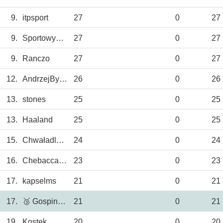
9.
itpsport
27
0
27
9.
SportowyTBG
27
0
27
9.
Ranczo
27
0
27
12.
AndrzejBystrzyc
26
0
26
13.
stones
25
0
25
13.
Haaland
25
0
25
15.
ChwaładlaHetman
24
0
24
16.
Chebacca2021
23
0
23
17.
kapselms
21
0
21
17.
🥉 GospinTBG
21
0
21
19.
Kostek
20
0
20