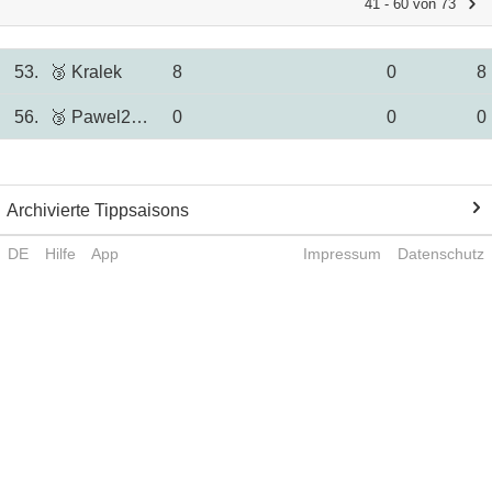
41 - 60 von 73
53.
🥉 Kralek
8
0
8
56.
🥉 Pawel2602
0
0
0
Archivierte Tippsaisons
DE
Hilfe
App
Impressum
Datenschutz