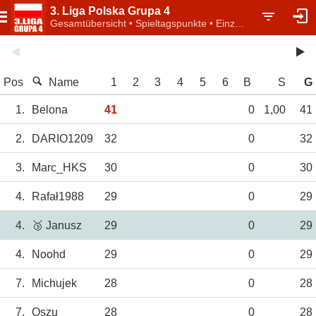
3. Liga Polska Grupa 4
Gesamtübersicht • Spieltagspunkte • Einzelwertung
Pos
Name
1
2
3
4
5
6
B
S
G
1.
Belona
41
0
1,00
41
2.
DARIO1209
32
0
32
3.
Marc_HKS
30
0
30
4.
Rafał1988
29
0
29
4.
🥉 Janusz
29
0
29
4.
Noohd
29
0
29
7.
Michujek
28
0
28
7.
Oszu
28
0
28