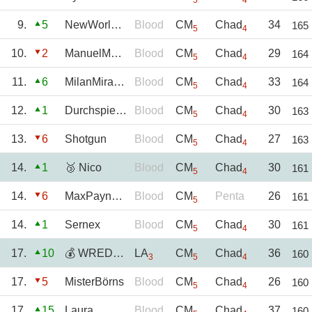
5
4
9.
5
NewWorldOrder
Blood
CM
Chad
34
165
5
4
10.
2
ManuelMoser
Blood
CM
Chad
29
164
5
4
11.
6
MilanMiracle
Blood
CM
Chad
33
164
5
4
12.
1
Durchspieler
Blood
CM
Chad
30
163
5
4
13.
6
Shotgun
Blood
CM
Chad
27
163
5
4
14.
1
🥉 Nico
Blood
CM
Chad
30
161
5
4
14.
6
MaxPayne05
Blood
CM
Penta
26
161
5
14.
1
Sernex
Blood
CM
Chad
30
161
5
4
17.
10
💰 WREDS_Dennis
LA
CM
Chad
36
160
3
5
4
17.
5
MisterBörns
Blood
CM
Chad
26
160
5
4
17.
15
Laura
Blood
CM
Chad
37
160