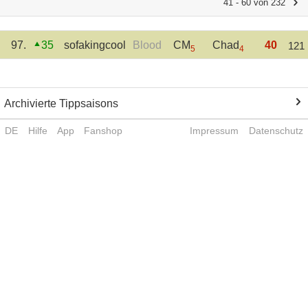
41 - 60 von 232
97.
35
sofakingcool
Blood
CM
Chad
40
121
5
4
Archivierte Tippsaisons
DE
Hilfe
App
Fanshop
Impressum
Datenschutz