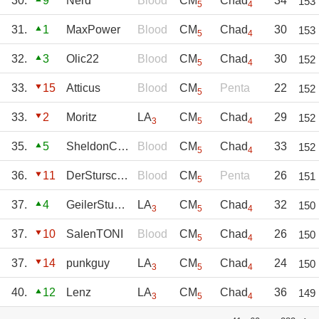
30.
9
Nerd
Blood
CM
Chad
34
153
5
4
31.
1
MaxPower
Blood
CM
Chad
30
153
5
4
32.
3
Olic22
Blood
CM
Chad
30
152
5
4
33.
15
Atticus
Blood
CM
Penta
22
152
5
33.
2
Moritz
LA
CM
Chad
29
152
3
5
4
35.
5
SheldonCooper
Blood
CM
Chad
33
152
5
4
36.
11
DerSturschädel
Blood
CM
Penta
26
151
5
37.
4
GeilerStuhlgang
LA
CM
Chad
32
150
3
5
4
37.
10
SalenTONI
Blood
CM
Chad
26
150
5
4
37.
14
punkguy
LA
CM
Chad
24
150
3
5
4
40.
12
Lenz
LA
CM
Chad
36
149
3
5
4