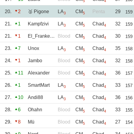
5
4
20.
2
🥈 Pigone
LA
CM
Penta
29
159
3
5
21.
1
Kampfzivi
LA
CM
Chad
32
159
3
5
4
21.
1
El_Frankerino
Blood
CM
Chad
30
159
5
4
23.
7
Unox
LA
CM
Chad
35
158
3
5
4
24.
1
Jambo
Blood
CM
Chad
32
158
5
4
25.
11
Alexander
Blood
CM
Chad
36
157
5
4
26.
1
SmartMart
LA
CM
Chad
33
157
3
5
4
27.
10
Andi88
LA
CM
Chad
36
156
3
5
4
28.
6
Ohahn
Blood
CM
Chad
33
155
5
4
29.
8
Mü
Blood
CM
Chad
27
154
5
4