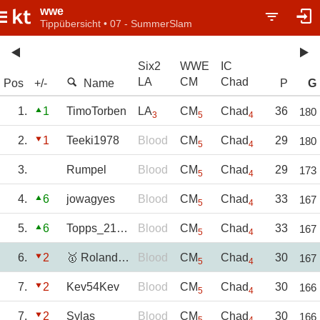
wwe
Tippübersicht • 07 - SummerSlam
Six2
WWE
IC
LA
CM
Chad
Pos
+/-
Name
P
G
1.
1
TimoTorben
LA
CM
Chad
36
180
3
5
4
2.
1
Teeki1978
Blood
CM
Chad
29
180
5
4
3.
Rumpel
Blood
CM
Chad
29
173
5
4
4.
6
jowagyes
Blood
CM
Chad
33
167
5
4
5.
6
Topps_21_Nr.74
Blood
CM
Chad
33
167
5
4
6.
2
🥇 RolandReigns
Blood
CM
Chad
30
167
5
4
7.
2
Kev54Kev
Blood
CM
Chad
30
166
5
4
7.
2
Sylas
Blood
CM
Chad
30
166