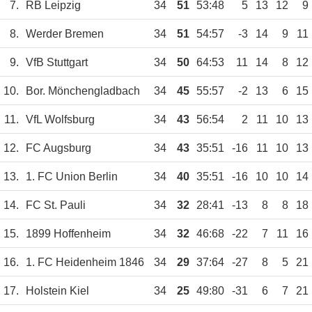
7.
RB Leipzig
34
51
53:48
5
13
12
9
8.
Werder Bremen
34
51
54:57
-3
14
9
11
9.
VfB Stuttgart
34
50
64:53
11
14
8
12
10.
Bor. Mönchengladbach
34
45
55:57
-2
13
6
15
11.
VfL Wolfsburg
34
43
56:54
2
11
10
13
12.
FC Augsburg
34
43
35:51
-16
11
10
13
13.
1. FC Union Berlin
34
40
35:51
-16
10
10
14
14.
FC St. Pauli
34
32
28:41
-13
8
8
18
15.
1899 Hoffenheim
34
32
46:68
-22
7
11
16
16.
1. FC Heidenheim 1846
34
29
37:64
-27
8
5
21
17.
Holstein Kiel
34
25
49:80
-31
6
7
21