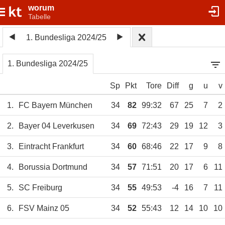
worum
Tabelle
1. Bundesliga 2024/25
1. Bundesliga 2024/25
Sp
Pkt
Tore
Diff
g
u
v
1.
FC Bayern München
34
82
99:32
67
25
7
2
2.
Bayer 04 Leverkusen
34
69
72:43
29
19
12
3
3.
Eintracht Frankfurt
34
60
68:46
22
17
9
8
4.
Borussia Dortmund
34
57
71:51
20
17
6
11
5.
SC Freiburg
34
55
49:53
-4
16
7
11
6.
FSV Mainz 05
34
52
55:43
12
14
10
10