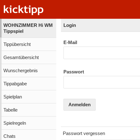
WOHNZIMMER Hi WM
Login
Tippspiel
E-Mail
Tippübersicht
Gesamtübersicht
Wunschergebnis
Passwort
Tippabgabe
Spielplan
Anmelden
Tabelle
Spielregeln
Passwort vergessen
Chats