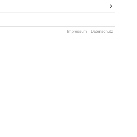
Impressum
Datenschutz