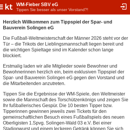
WM-Fieber SBV eG
Tippen Sie besser als unser Vorstand?!
Herzlich Willkommen zum Tippspiel der Spar- und
Bauverein Solingen eG
Die Fußball-Weltmeisterschaft der Männer 2026 steht vor der
Tür – die Trikots der Lieblingsmannschaft liegen bereit und
die wichtigen Spieltage sind im Kalender schon lange
blockiert.
Erstmalig laden wir alle Mitglieder sowie Bewohner und
Bewohnerinnen herzlich ein, beim exklusiven Tippspiel der
Spar- und Bauverein Solingen eG gegen den Vorstand und
die Mitarbeitenden anzutreten.
Tippen Sie die Ergebnisse der WM-Spiele, den Weltmeister
sowie die Mannschaft des Torschützenkönigs und zeigen Sie
Ihr fußballerisches Gespür. Die 10 besten Tipper bzw.
Tipperinnen gewinnen jeweils zwei Tickets für den
gemeinschaftlichen Besuch eines Fußballspiels des neuen
Oberligisten 1.Spvg. Solingen-Wald 03 e.V. Bei einer
Stadionwurst und einem leckeren Getränk können Sie sich