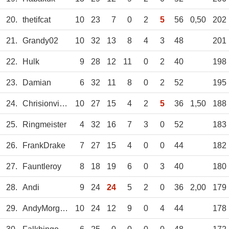
20.
thetifcat
10
23
7
0
2
5
56
0,50
202
21.
Grandy02
10
32
13
8
4
3
48
201
22.
Hulk
9
28
12
11
0
2
40
198
23.
Damian
6
32
11
8
0
2
52
195
24.
Chrisionvision
10
27
15
4
2
5
36
1,50
188
25.
Ringmeister
4
32
16
7
3
0
52
183
26.
FrankDrake
7
27
15
4
0
0
44
182
27.
Fauntleroy
8
18
19
6
0
3
40
180
28.
Andi
9
24
24
5
2
0
36
2,00
179
29.
AndyMorgan
10
24
12
9
0
4
44
178