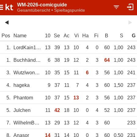
WM-2026-comicguide
Gesamtübersicht • Spieltagspunkte
Pos
Name
10
Se
Ac
Vi
Ha
Fi
B
S
G
1.
LordKain1977
13
39
13
10
4
0
60
1,00
243
1.
Buchhändler
6
38
19
12
2
3
64
1,00
243
3.
Wutzlwongo26
10
35
15
11
6
3
56
1,00
241
4.
hageka
9
37
11
7
4
3
60
1,50
237
5.
Phantom
10
37
15
13
2
3
56
1,00
237
5.
Julchen
11
42
18
10
0
4
52
1,00
237
7.
WilhelmBauer
13
29
13
12
4
3
60
233
8.
Anasor
14
31
14
10
0
3
60
0,50
231