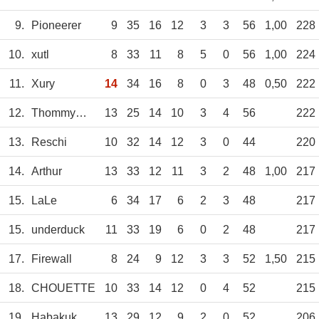
9.
Pioneerer
9
35
16
12
3
3
56
1,00
228
10.
xutl
8
33
11
8
5
0
56
1,00
224
11.
Xury
14
34
16
8
0
3
48
0,50
222
12.
ThommyMarvelous
13
25
14
10
3
4
56
222
13.
Reschi
10
32
14
12
3
0
44
220
14.
Arthur
13
33
12
11
3
2
48
1,00
217
15.
LaLe
6
34
17
6
2
3
48
217
15.
underduck
11
33
19
6
0
2
48
217
17.
Firewall
8
24
9
12
3
3
52
1,50
215
18.
CHOUETTE
10
33
14
12
0
4
52
215
19.
Habakuk
13
29
12
9
2
0
52
206