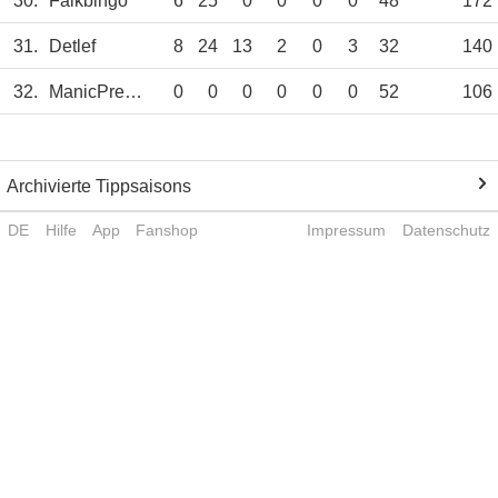
30.
Falkbingo
6
25
0
0
0
0
48
172
31.
Detlef
8
24
13
2
0
3
32
140
32.
ManicPreacher
0
0
0
0
0
0
52
106
Archivierte Tippsaisons
DE
Hilfe
App
Fanshop
Impressum
Datenschutz