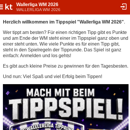
Wallerliga WM 2026
WALLERLIGA WM 2026
Herzlich willkommen im Tippspiel "Wallerliga WM 2026"
.
Wer tippt am besten? Für einen richtigen Tipp gibt es Punkte
und am Ende der WM steht einer im Tippspiel ganz oben und
einer steht unten. Wie viele Punkte es für einen Tipp gibt,
steht in den Spielregeln der Tipprunde. Das Spiel ist ganz
einfach: Anmelden und los gehts!
Es gibt auch kleine Preise zu gewinnen für den Tagesbesten.
Und nun: Viel Spaß und viel Erfolg beim Tippen!