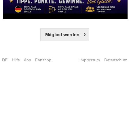
Mitglied werden
DE
Hilfe
App
Fanshop
Impressum
Datenschutz