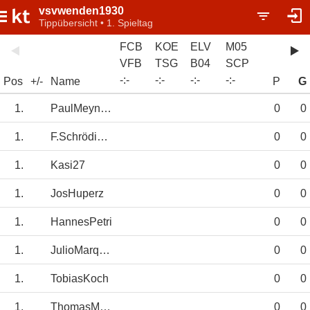
vsvwenden1930
Tippübersicht • 1. Spieltag
FCB
KOE
ELV
M05
VFB
TSG
B04
SCP
-
:
-
-
:
-
-
:
-
-
:
-
Pos
+/-
Name
P
G
1.
PaulMeyneken
0
0
1.
F.Schrödinho
0
0
1.
Kasi27
0
0
1.
JosHuperz
0
0
1.
HannesPetri
0
0
1.
JulioMarques
0
0
1.
TobiasKoch
0
0
1.
ThomasMöllmann
0
0