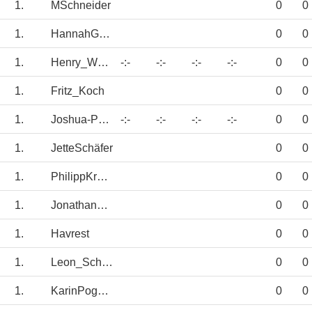
1.
MSchneider
0
0
1.
HannahGerigk
0
0
1.
Henry_Wurm
-:-
-:-
-:-
-:-
0
0
1.
Fritz_Koch
0
0
1.
Joshua-Püttmann
-:-
-:-
-:-
-:-
0
0
1.
JetteSchäfer
0
0
1.
PhilippKramer
0
0
1.
JonathanSchmidt
0
0
1.
Havrest
0
0
1.
Leon_Schneider
0
0
1.
KarinPog2907
0
0