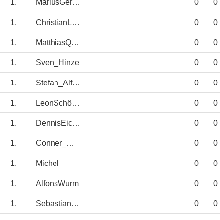
1.
MariusGerigk
0
0
1.
ChristianLorenz
0
0
1.
MatthiasQuast
0
0
1.
Sven_Hinze
0
0
1.
Stefan_Alfes
0
0
1.
LeonSchönauer
0
0
1.
DennisEichert
0
0
1.
Conner_Walb
0
0
1.
Michel
0
0
1.
AlfonsWurm
0
0
1.
SebastianKoch
0
0