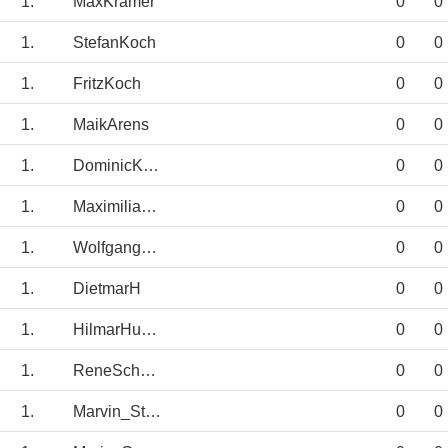
1.
MaxKramer
0
0
1.
StefanKoch
0
0
1.
FritzKoch
0
0
1.
MaikArens
0
0
1.
DominicKruse
0
0
1.
MaximilianKoch
0
0
1.
WolfgangLemme
0
0
1.
DietmarH
0
0
1.
HilmarHuperz
0
0
1.
ReneSchneider
0
0
1.
Marvin_Stahl
0
0