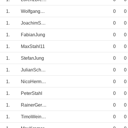
1.
WolfgangKlein
0
0
1.
JoachimSchmidt
0
0
1.
FabianJung
0
0
1.
MaxStahl11
0
0
1.
StefanJung
0
0
1.
JulianSchönauer
0
0
1.
NicoHermann
0
0
1.
PeterStahl
0
0
1.
RainerGerigk
0
0
1.
TimoWeingarten
0
0