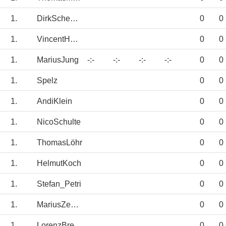
1.
DirkScheppe
0
0
1.
VincentHeuel
0
0
1.
MariusJung
-:-
-:-
-:-
-:-
0
0
1.
Spelz
0
0
1.
AndiKlein
0
0
1.
NicoSchulte
0
0
1.
ThomasLöhr
0
0
1.
HelmutKoch
0
0
1.
Stefan_Petri
0
0
1.
MariusZeppenfel
0
0
1.
LorenzBreuer
0
0