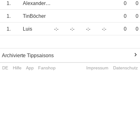
1.
Alexandergrebe
0
0
1.
TinBöcher
0
0
1.
Luis
-:-
-:-
-:-
-:-
0
0
Archivierte Tippsaisons
DE
Hilfe
App
Fanshop
Impressum
Datenschutz