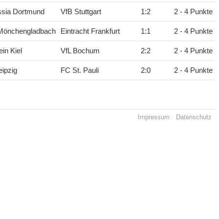
ssia Dortmund
VfB Stuttgart
1
:
2
2 - 4 Punkte
 Mönchengladbach
Eintracht Frankfurt
1
:
1
2 - 4 Punkte
ein Kiel
VfL Bochum
2
:
2
2 - 4 Punkte
ipzig
FC St. Pauli
2
:
0
2 - 4 Punkte
Impressum
Datenschutz