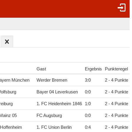
Gast
Ergebnis
Punkteregel
ayern München
Werder Bremen
3
:
0
2 - 4 Punkte
olfsburg
Bayer 04 Leverkusen
0
:
0
2 - 4 Punkte
eiburg
1. FC Heidenheim 1846
1
:
0
2 - 4 Punkte
Mainz 05
FC Augsburg
0
:
0
2 - 4 Punkte
 Hoffenheim
1. FC Union Berlin
0
:
4
2 - 4 Punkte