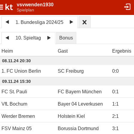
vsvwenden1930
Spielplan
1. Bundesliga 2024/25
10. Spieltag
Bonus
Heim
Gast
Ergebnis
08.11.24 20:30
1. FC Union Berlin
SC Freiburg
0
:
0
09.11.24 15:30
FC St. Pauli
FC Bayern München
0
:
1
VfL Bochum
Bayer 04 Leverkusen
1
:
1
Werder Bremen
Holstein Kiel
2
:
1
FSV Mainz 05
Borussia Dortmund
3
:
1