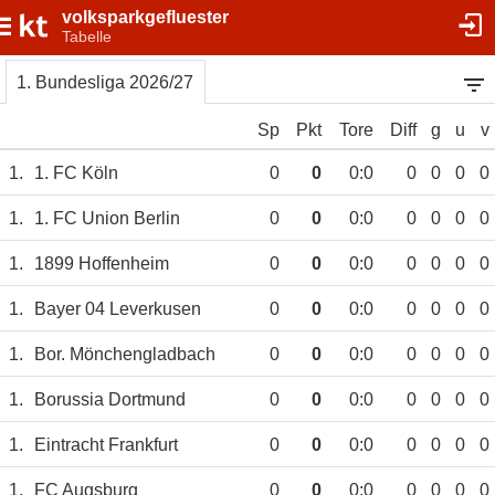
volksparkgefluester
Tabelle
1. Bundesliga 2026/27
Sp
Pkt
Tore
Diff
g
u
v
1.
1. FC Köln
0
0
0:0
0
0
0
0
1.
1. FC Union Berlin
0
0
0:0
0
0
0
0
1.
1899 Hoffenheim
0
0
0:0
0
0
0
0
1.
Bayer 04 Leverkusen
0
0
0:0
0
0
0
0
1.
Bor. Mönchengladbach
0
0
0:0
0
0
0
0
1.
Borussia Dortmund
0
0
0:0
0
0
0
0
1.
Eintracht Frankfurt
0
0
0:0
0
0
0
0
1.
FC Augsburg
0
0
0:0
0
0
0
0