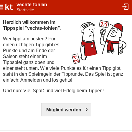
vechte-fohlen
Startseite
Herzlich willkommen im
Tippspiel "vechte-fohlen"
.
Wer tippt am besten? Für
einen richtigen Tipp gibt es
Punkte und am Ende der
Saison steht einer im
Tippspiel ganz oben und
einer steht unten. Wie viele Punkte es für einen Tipp gibt,
steht in den Spielregeln der Tipprunde. Das Spiel ist ganz
einfach: Anmelden und los gehts!
Und nun: Viel Spaß und viel Erfolg beim Tippen!
Mitglied werden