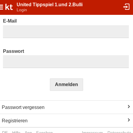
United Tippspiel 1.und 2.Bulli
Login
E-Mail
Passwort
Anmelden
Passwort vergessen
Registrieren
DE
Hilfe
App
Fanshop
Impressum
Datenschutz