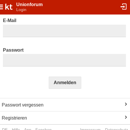
Unionforum
Login
E-Mail
Passwort
Anmelden
Passwort vergessen
Registrieren
DE
Hilfe
App
Fanshop
Impressum
Datenschutz