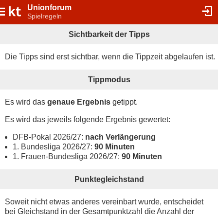
Unionforum
Spielregeln
Sichtbarkeit der Tipps
Die Tipps sind erst sichtbar, wenn die Tippzeit abgelaufen ist.
Tippmodus
Es wird das
genaue Ergebnis
getippt.
Es wird das jeweils folgende Ergebnis gewertet:
DFB-Pokal 2026/27:
nach Verlängerung
1. Bundesliga 2026/27:
90 Minuten
1. Frauen-Bundesliga 2026/27:
90 Minuten
Punktegleichstand
Soweit nicht etwas anderes vereinbart wurde, entscheidet
bei Gleichstand in der Gesamtpunktzahl die Anzahl der