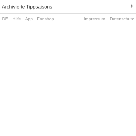
Archivierte Tippsaisons
DE
Hilfe
App
Fanshop
Impressum
Datenschutz