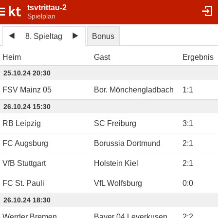
tsvtrittau-2
Spielplan
8. Spieltag
Bonus
Heim
Gast
Ergebnis
25.10.24 20:30
FSV Mainz 05
Bor. Mönchengladbach
1
:
1
26.10.24 15:30
RB Leipzig
SC Freiburg
3
:
1
FC Augsburg
Borussia Dortmund
2
:
1
VfB Stuttgart
Holstein Kiel
2
:
1
FC St. Pauli
VfL Wolfsburg
0
:
0
26.10.24 18:30
Werder Bremen
Bayer 04 Leverkusen
2
:
2