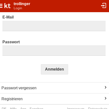
trollinger
Login
E-Mail
Passwort
Anmelden
Passwort vergessen
Registrieren
DE
Hilfe
App
Fanshop
Impressum
Datenschutz