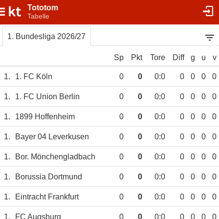
Tototom
Tabelle
1. Bundesliga 2026/27
Sp
Pkt
Tore
Diff
g
u
v
1.
1. FC Köln
0
0
0:0
0
0
0
0
1.
1. FC Union Berlin
0
0
0:0
0
0
0
0
1.
1899 Hoffenheim
0
0
0:0
0
0
0
0
1.
Bayer 04 Leverkusen
0
0
0:0
0
0
0
0
1.
Bor. Mönchengladbach
0
0
0:0
0
0
0
0
1.
Borussia Dortmund
0
0
0:0
0
0
0
0
1.
Eintracht Frankfurt
0
0
0:0
0
0
0
0
1.
FC Augsburg
0
0
0:0
0
0
0
0