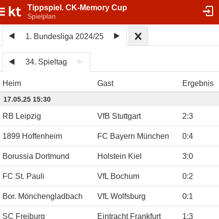
Tippspiel. CK-Memory Cup
Spielplan
1. Bundesliga 2024/25
34. Spieltag
Heim
Gast
Ergebnis
17.05.25 15:30
RB Leipzig
VfB Stuttgart
2
:
3
1899 Hoffenheim
FC Bayern München
0
:
4
Borussia Dortmund
Holstein Kiel
3
:
0
FC St. Pauli
VfL Bochum
0
:
2
Bor. Mönchengladbach
VfL Wolfsburg
0
:
1
SC Freiburg
Eintracht Frankfurt
1
:
3