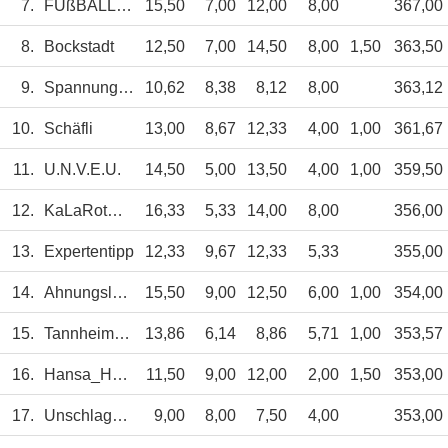
7.
FUßBALL_PROFIS2
15,50
7,00
12,00
8,00
367,00
8.
Bockstadt
12,50
7,00
14,50
8,00
1,50
363,50
9.
SpannungPuR
10,62
8,38
8,12
8,00
363,12
10.
Schäfli
13,00
8,67
12,33
4,00
1,00
361,67
11.
U.N.V.E.U.
14,50
5,00
13,50
4,00
1,00
359,50
12.
KaLaRotWeiss
16,33
5,33
14,00
8,00
356,00
13.
Expertentipp
12,33
9,67
12,33
5,33
355,00
14.
Ahnungslose
15,50
9,00
12,50
6,00
1,00
354,00
15.
Tannheimertal
13,86
6,14
8,86
5,71
1,00
353,57
16.
Hansa_Homburg
11,50
9,00
12,00
2,00
1,50
353,00
17.
Unschlagbaren
9,00
8,00
7,50
4,00
353,00