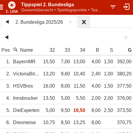
Tippspiel 2. Bundesliga
Gesamtübersicht • Spieltagspunkte • Teamwertung
2. Bundesliga 2025/26
Pos
Name
32
33
34
B
S
G
1.
BayernMR
15,50
7,00
13,00
4,00
1,50
392,00
2.
VictoriaBitter
13,20
9,60
10,40
2,40
1,00
380,20
3.
HSVBros
16,00
8,00
11,50
4,00
1,50
377,50
4.
Innsbrucker
13,50
5,00
5,50
2,00
2,00
376,00
5.
DieExperten
5,00
9,50
16,50
8,00
2,50
373,50
6.
Drexmeise
10,75
8,50
13,25
8,00
370,75