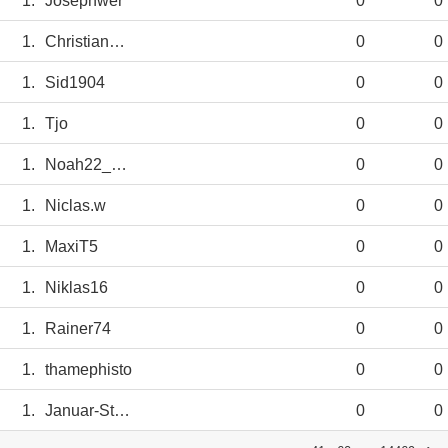
1.
Josephwer
0
0
1.
ChristianBMG08
0
0
1.
Sid1904
0
0
1.
Tjo
0
0
1.
Noah22_nbg
0
0
1.
Niclas.w
0
0
1.
MaxiT5
0
0
1.
Niklas16
0
0
1.
Rainer74
0
0
1.
thamephisto
0
0
1.
Januar-Stadt
0
0