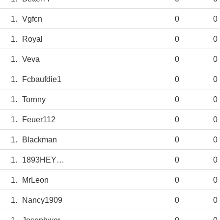
1.
Vgfcn
0
0
1.
Royal
0
0
1.
Veva
0
0
1.
Fcbaufdie1
0
0
1.
Tornny
0
0
1.
Feuer112
0
0
1.
Blackman
0
0
1.
1893HEY1893
0
0
1.
MrLeon
0
0
1.
Nancy1909
0
0