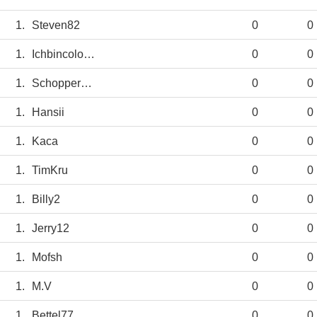
1.
Steven82
0
0
1.
Ichbincologne
0
0
1.
Schoppermanni
0
0
1.
Hansii
0
0
1.
Kaca
0
0
1.
TimKru
0
0
1.
Billy2
0
0
1.
Jerry12
0
0
1.
Mofsh
0
0
1.
M.V
0
0
1.
Bettel77
0
0