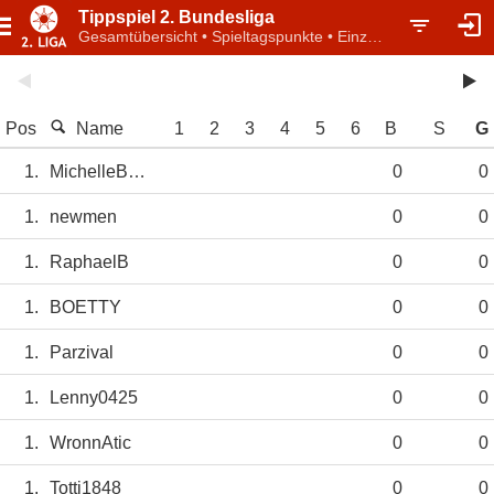
Tippspiel 2. Bundesliga
Gesamtübersicht • Spieltagspunkte • Einzelwertung
Pos
Name
1
2
3
4
5
6
B
S
G
1.
MichelleBraune
0
0
1.
newmen
0
0
1.
RaphaelB
0
0
1.
BOETTY
0
0
1.
Parzival
0
0
1.
Lenny0425
0
0
1.
WronnAtic
0
0
1.
Totti1848
0
0