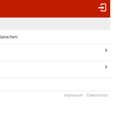
 Sprachen:
Impressum
Datenschutz