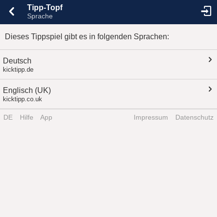
Tipp-Topf
Sprache
Dieses Tippspiel gibt es in folgenden Sprachen:
Deutsch
kicktipp.de
Englisch (UK)
kicktipp.co.uk
DE
Hilfe
App
Impressum
Datenschutz