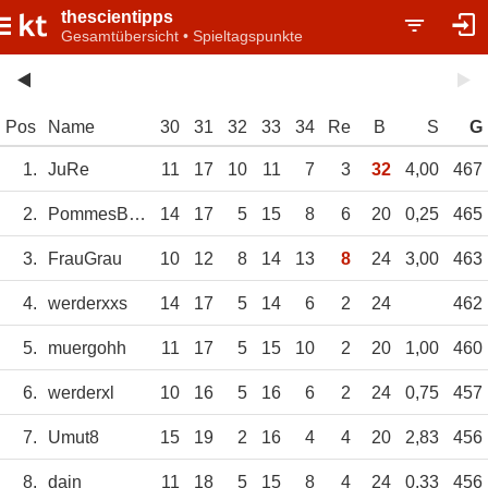
thescientipps
Gesamtübersicht • Spieltagspunkte
Pos
Name
30
31
32
33
34
Re
B
S
G
1.
JuRe
11
17
10
11
7
3
32
4,00
467
2.
PommesBratzek
14
17
5
15
8
6
20
0,25
465
3.
FrauGrau
10
12
8
14
13
8
24
3,00
463
4.
werderxxs
14
17
5
14
6
2
24
462
5.
muergohh
11
17
5
15
10
2
20
1,00
460
6.
werderxl
10
16
5
16
6
2
24
0,75
457
7.
Umut8
15
19
2
16
4
4
20
2,83
456
8.
dain
11
18
5
15
8
4
24
0,33
456