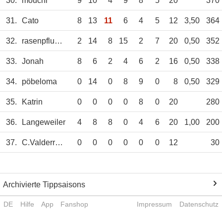
30.
mouchi
9
10
4
9
8
5
20
370
31.
Cato
8
13
11
6
4
5
12
3,50
364
32.
rasenpflueger
2
14
8
15
2
7
20
0,50
352
33.
Jonah
8
6
2
4
6
2
16
0,50
338
34.
pöbeloma
0
14
0
8
9
0
8
0,50
329
35.
Katrin
0
0
0
0
8
0
20
280
36.
Langeweiler
4
8
8
0
4
6
20
1,00
200
37.
C.Valderrama
0
0
0
0
0
0
12
30
Archivierte Tippsaisons
DE
Hilfe
App
Fanshop
Impressum
Datenschutz