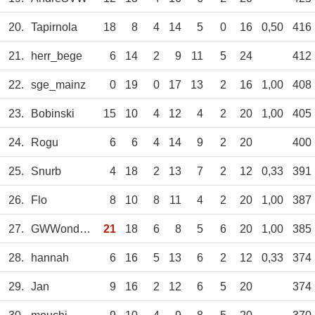
20.
Tapirnola
18
8
4
14
5
0
16
0,50
416
21.
herr_bege
6
14
2
9
11
5
24
412
22.
sge_mainz
0
19
0
17
13
2
16
1,00
408
23.
Bobinski
15
10
4
12
4
2
20
1,00
405
24.
Rogu
6
6
4
14
9
2
20
400
25.
Snurb
4
18
2
13
7
2
12
0,33
391
26.
Flo
8
10
8
11
4
2
20
1,00
387
27.
GWWonderwall
21
18
6
8
5
6
20
1,00
385
28.
hannah
6
16
5
13
6
2
12
0,33
374
29.
Jan
9
16
2
12
6
5
20
374