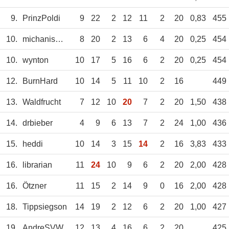
9.
PrinzPoldi
9
22
2
12
11
2
20
0,83
455
10.
michanismus
8
20
2
13
6
4
20
0,25
454
10.
wynton
10
17
5
16
6
2
20
0,25
454
12.
BurnHard
10
14
5
11
10
2
16
449
13.
Waldfrucht
7
12
10
20
7
2
20
1,50
438
14.
drbieber
4
9
6
13
7
2
24
1,00
436
15.
heddi
10
14
3
15
14
2
16
3,83
433
16.
librarian
11
24
10
9
6
2
20
2,00
428
16.
Ötzner
11
15
2
14
9
0
16
2,00
428
18.
Tippsiegson
14
19
2
12
6
2
20
1,00
427
19.
AndreSVW
12
13
4
16
6
2
20
425