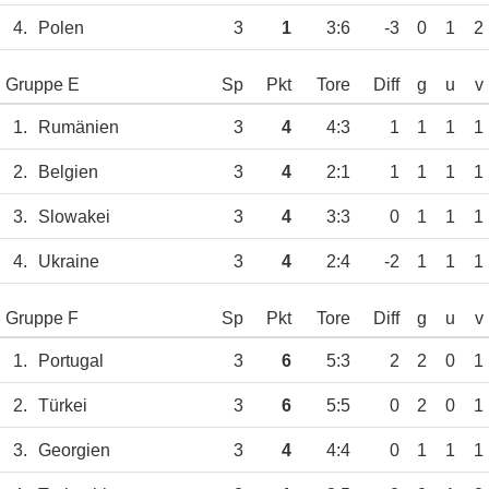
4.
Polen
3
1
3:6
-3
0
1
2
Gruppe E
Sp
Pkt
Tore
Diff
g
u
v
1.
Rumänien
3
4
4:3
1
1
1
1
2.
Belgien
3
4
2:1
1
1
1
1
3.
Slowakei
3
4
3:3
0
1
1
1
4.
Ukraine
3
4
2:4
-2
1
1
1
Gruppe F
Sp
Pkt
Tore
Diff
g
u
v
1.
Portugal
3
6
5:3
2
2
0
1
2.
Türkei
3
6
5:5
0
2
0
1
3.
Georgien
3
4
4:4
0
1
1
1