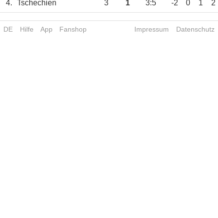
4.
Tschechien
3
1
3:5
-2
0
1
2
DE
Hilfe
App
Fanshop
Impressum
Datenschutz