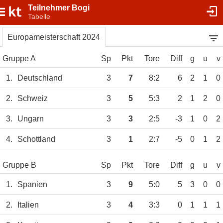
Teilnehmer Bogi
Tabelle
Europameisterschaft 2024
Gruppe A
Sp
Pkt
Tore
Diff
g
u
v
1.
Deutschland
3
7
8:2
6
2
1
0
2.
Schweiz
3
5
5:3
2
1
2
0
3.
Ungarn
3
3
2:5
-3
1
0
2
4.
Schottland
3
1
2:7
-5
0
1
2
Gruppe B
Sp
Pkt
Tore
Diff
g
u
v
1.
Spanien
3
9
5:0
5
3
0
0
2.
Italien
3
4
3:3
0
1
1
1