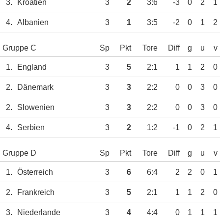
3.
Kroatien
3
2
3:6
-3
0
2
1
4.
Albanien
3
1
3:5
-2
0
1
2
Gruppe C
Sp
Pkt
Tore
Diff
g
u
v
1.
England
3
5
2:1
1
1
2
0
2.
Dänemark
3
3
2:2
0
0
3
0
2.
Slowenien
3
3
2:2
0
0
3
0
4.
Serbien
3
2
1:2
-1
0
2
1
Gruppe D
Sp
Pkt
Tore
Diff
g
u
v
1.
Österreich
3
6
6:4
2
2
0
1
2.
Frankreich
3
5
2:1
1
1
2
0
3.
Niederlande
3
4
4:4
0
1
1
1