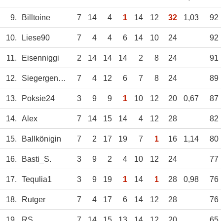
9.
Billtoine
7
14
4
1
14
12
32
1,03
92
10.
Liese90
7
4
4
6
14
10
24
92
11.
Eisenniggi
2
14
14
14
2
8
24
91
12.
Siegergen24
7
4
12
6
7
8
24
89
13.
Poksie24
3
9
9
1
10
12
20
0,67
87
14.
Alex
7
14
15
14
4
12
28
82
15.
Ballkönigin
7
2
17
19
7
1
16
1,14
80
16.
Basti_S.
3
9
2
4
10
12
24
77
17.
Tequlia1
3
9
19
1
14
1
28
0,98
76
18.
Rutger
7
4
17
6
14
12
28
76
19.
RS
7
14
15
13
14
12
20
65