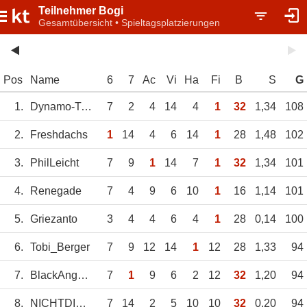
Teilnehmer Bogi
Gesamtübersicht • Spieltagsplatzierungen
Pos
Name
6
7
Ac
Vi
Ha
Fi
B
S
G
1.
Dynamo-Tresen
7
2
4
14
4
1
32
1,34
108
2.
Freshdachs
1
14
4
6
14
1
28
1,48
102
3.
PhilLeicht
7
9
1
14
7
1
32
1,34
101
4.
Renegade
7
4
9
6
10
1
16
1,14
101
5.
Griezanto
3
4
4
6
4
1
28
0,14
100
6.
Tobi_Berger
7
9
12
14
1
12
28
1,33
94
7.
BlackAngel193
7
1
9
6
2
12
32
1,20
94
8.
NICHTDIEBAYERN
7
14
2
5
10
10
32
0,20
94