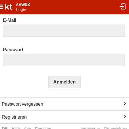
svw03
Login
E-Mail
Passwort
Anmelden
Passwort vergessen
Registrieren
DE
Hilfe
App
Fanshop
Impressum
Datenschutz