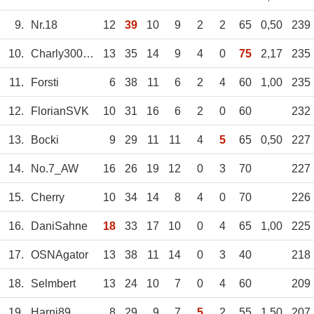
9.
Nr.18
12
39
10
9
2
2
65
0,50
239
10.
Charly30052004
13
35
14
9
4
0
75
2,17
235
11.
Forsti
6
38
11
6
2
4
60
1,00
235
12.
FlorianSVK
10
31
16
6
2
0
60
232
13.
Bocki
9
29
11
11
4
5
65
0,50
227
14.
No.7_AW
16
26
19
12
0
3
70
227
15.
Cherry
10
34
14
8
4
0
70
226
16.
DaniSahne
18
33
17
10
0
4
65
1,00
225
17.
OSNAgator
13
38
11
14
0
3
40
218
18.
Selmbert
13
24
10
7
0
4
60
209
19.
Harni89
8
29
9
7
5
2
55
1,50
207