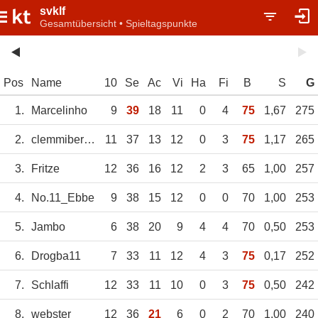
svklf
Gesamtübersicht • Spieltagspunkte
Pos
Name
10
Se
Ac
Vi
Ha
Fi
B
S
G
1.
Marcelinho
9
39
18
11
0
4
75
1,67
275
2.
clemmibertno15
11
37
13
12
0
3
75
1,17
265
3.
Fritze
12
36
16
12
2
3
65
1,00
257
4.
No.11_Ebbe
9
38
15
12
0
0
70
1,00
253
5.
Jambo
6
38
20
9
4
4
70
0,50
253
6.
Drogba11
7
33
11
12
4
3
75
0,17
252
7.
Schlaffi
12
33
11
10
0
3
75
0,50
242
8.
webster
12
36
21
6
0
2
70
1,00
240