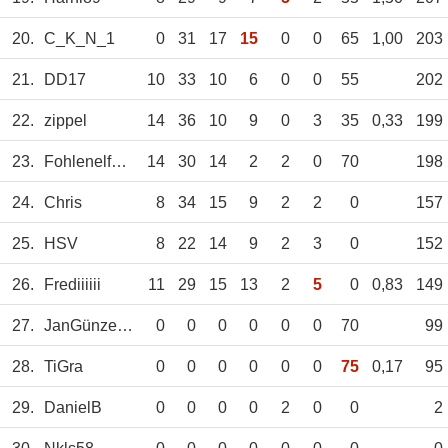
20.
C_K_N_1
0
31
17
15
0
0
65
1,00
203
21.
DD17
10
33
10
6
0
0
55
202
22.
zippel
14
36
10
9
0
3
35
0,33
199
23.
Fohlenelfsven
14
30
14
2
2
0
70
198
24.
Chris
8
34
15
9
2
2
0
157
25.
HSV
8
22
14
9
2
3
0
152
26.
Frediiiiii
11
29
15
13
2
5
0
0,83
149
27.
JanGünzelmann
0
0
0
0
0
0
70
99
28.
TiGra
0
0
0
0
0
0
75
0,17
95
29.
DanielB
0
0
0
0
2
0
0
2