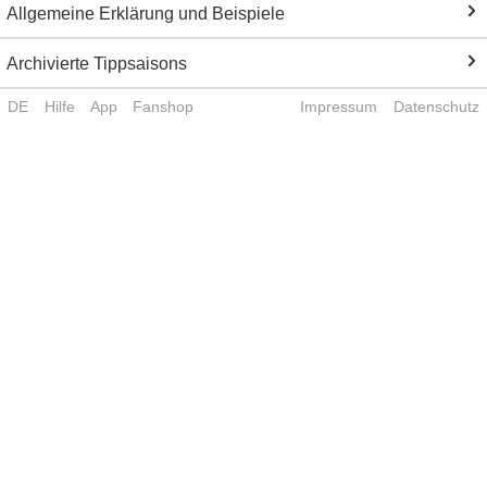
Allgemeine Erklärung und Beispiele
Archivierte Tippsaisons
DE
Hilfe
App
Fanshop
Impressum
Datenschutz