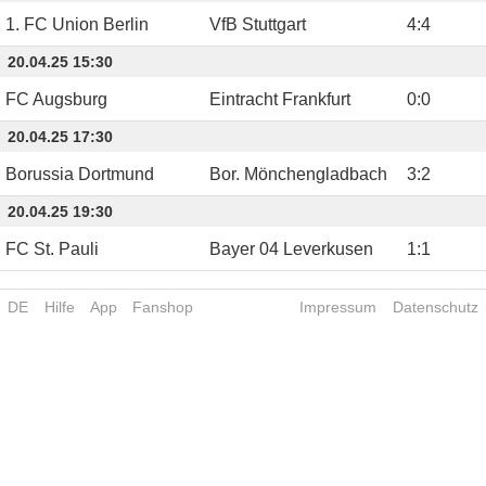
1. FC Union Berlin
VfB Stuttgart
4
:
4
20.04.25 15:30
FC Augsburg
Eintracht Frankfurt
0
:
0
20.04.25 17:30
Borussia Dortmund
Bor. Mönchengladbach
3
:
2
20.04.25 19:30
FC St. Pauli
Bayer 04 Leverkusen
1
:
1
DE
Hilfe
App
Fanshop
Impressum
Datenschutz