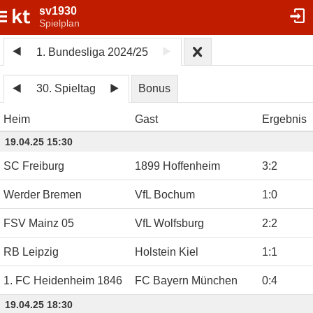
sv1930
Spielplan
1. Bundesliga 2024/25
30. Spieltag
Bonus
Heim
Gast
Ergebnis
19.04.25 15:30
SC Freiburg
1899 Hoffenheim
3
:
2
Werder Bremen
VfL Bochum
1
:
0
FSV Mainz 05
VfL Wolfsburg
2
:
2
RB Leipzig
Holstein Kiel
1
:
1
1. FC Heidenheim 1846
FC Bayern München
0
:
4
19.04.25 18:30