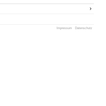
Impressum
Datenschutz