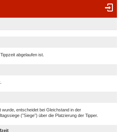
Tippzeit abgelaufen ist.
.
 wurde, entscheidet bei Gleichstand in der
agssiege ("Siege") über die Platzierung der Tipper.
fzeit