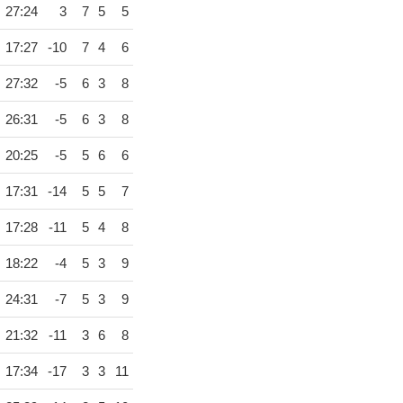
27:24
3
7
5
5
17:27
-10
7
4
6
27:32
-5
6
3
8
26:31
-5
6
3
8
20:25
-5
5
6
6
17:31
-14
5
5
7
17:28
-11
5
4
8
18:22
-4
5
3
9
24:31
-7
5
3
9
21:32
-11
3
6
8
17:34
-17
3
3
11