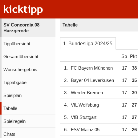
SV Concordia 08
Tabelle
Harzgerode
1. Bundesliga 2024/25
Tippübersicht
Sp
Pkt
Gesamtübersicht
1.
FC Bayern München
17
38
Wunschergebnis
2.
Bayer 04 Leverkusen
17
35
Tippabgabe
3.
Werder Bremen
17
30
Spielplan
4.
VfL Wolfsburg
17
27
Tabelle
5.
VfB Stuttgart
17
27
Spielregeln
6.
FSV Mainz 05
17
26
Chats