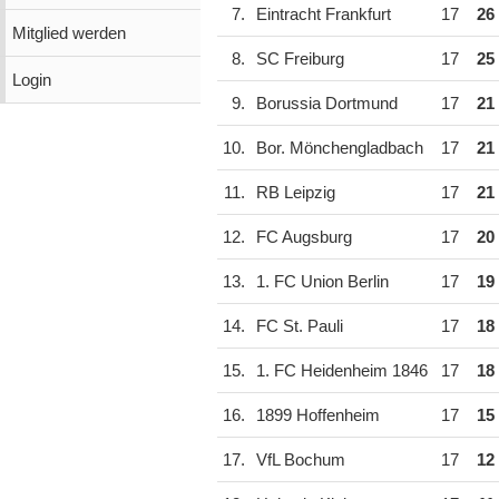
7.
Eintracht Frankfurt
17
26
Mitglied werden
8.
SC Freiburg
17
25
Login
9.
Borussia Dortmund
17
21
10.
Bor. Mönchengladbach
17
21
11.
RB Leipzig
17
21
12.
FC Augsburg
17
20
13.
1. FC Union Berlin
17
19
14.
FC St. Pauli
17
18
15.
1. FC Heidenheim 1846
17
18
16.
1899 Hoffenheim
17
15
17.
VfL Bochum
17
12