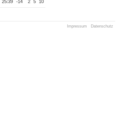
25:39
-14
2
5
10
Impressum
Datenschutz