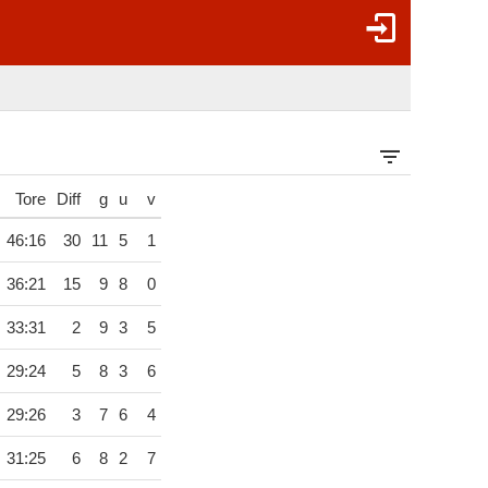
Tore
Diff
g
u
v
46:16
30
11
5
1
36:21
15
9
8
0
33:31
2
9
3
5
29:24
5
8
3
6
29:26
3
7
6
4
31:25
6
8
2
7