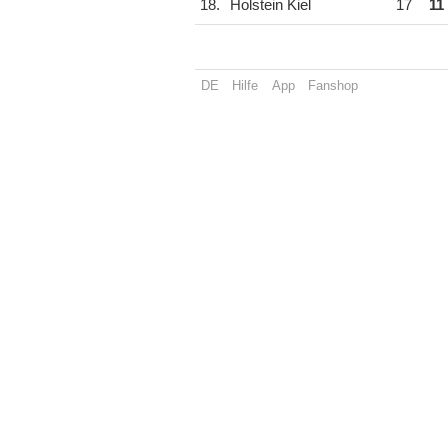
18.
Holstein Kiel
17
11
DE
Hilfe
App
Fanshop