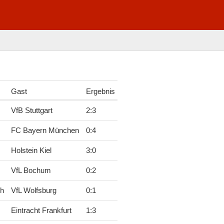
Gast
Ergebnis
VfB Stuttgart
2
:
3
FC Bayern München
0
:
4
Holstein Kiel
3
:
0
VfL Bochum
0
:
2
ch
VfL Wolfsburg
0
:
1
Eintracht Frankfurt
1
:
3