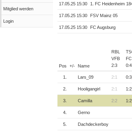
17.05.25 15:30
1. FC Heidenheim 18
Mitglied werden
17.05.25 15:30
FSV Mainz 05
Login
17.05.25 15:30
FC Augsburg
RBL
TS
VFB
FC
2
:
3
0
:
4
Pos
+/-
Name
1.
Lars_09
2:1
0:3
2.
Hooligangirl
2:1
1:2
3.
Camilla
2:2
1:2
4.
Gerno
5.
Dachdeckerboy