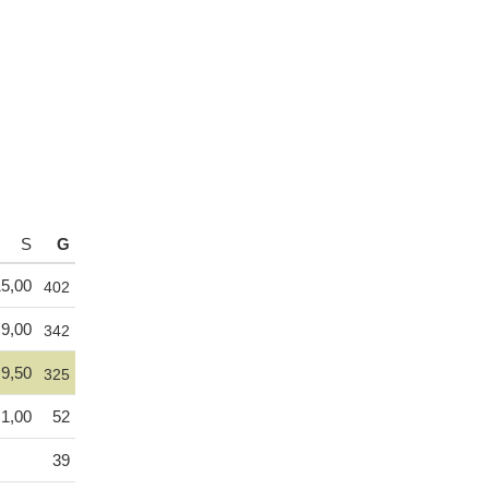
S
G
5,00
402
9,00
342
9,50
325
1,00
52
39