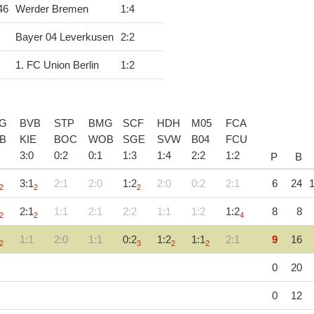
46
Werder Bremen
1
:
4
Bayer 04 Leverkusen
2
:
2
1. FC Union Berlin
1
:
2
G
BVB
STP
BMG
SCF
HDH
M05
FCA
B
KIE
BOC
WOB
SGE
SVW
B04
FCU
3
:
0
0
:
2
0
:
1
1
:
3
1
:
4
2
:
2
1
:
2
P
B
3:1
2:1
2:0
1:2
2:0
0:2
2:1
6
24
1
2
2
2
2:1
1:1
2:1
2:2
1:1
1:2
1:2
8
8
2
2
4
1:1
2:0
1:1
0:2
1:2
1:1
2:1
9
16
2
3
2
2
0
20
0
12