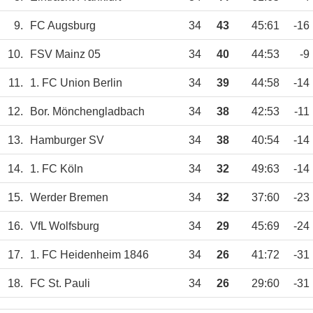
9.
FC Augsburg
34
43
45:61
-16
10.
FSV Mainz 05
34
40
44:53
-9
11.
1. FC Union Berlin
34
39
44:58
-14
12.
Bor. Mönchengladbach
34
38
42:53
-11
13.
Hamburger SV
34
38
40:54
-14
14.
1. FC Köln
34
32
49:63
-14
15.
Werder Bremen
34
32
37:60
-23
16.
VfL Wolfsburg
34
29
45:69
-24
17.
1. FC Heidenheim 1846
34
26
41:72
-31
18.
FC St. Pauli
34
26
29:60
-31