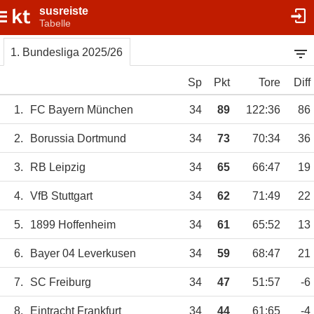
susreiste
Tabelle
1. Bundesliga 2025/26
Sp
Pkt
Tore
Diff
1.
FC Bayern München
34
89
122:36
86
2.
Borussia Dortmund
34
73
70:34
36
3.
RB Leipzig
34
65
66:47
19
4.
VfB Stuttgart
34
62
71:49
22
5.
1899 Hoffenheim
34
61
65:52
13
6.
Bayer 04 Leverkusen
34
59
68:47
21
7.
SC Freiburg
34
47
51:57
-6
8.
Eintracht Frankfurt
34
44
61:65
-4