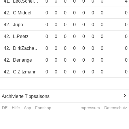
41.
Leo.Scheiwe
0
0
0
0
0
0
0
4
42.
C.Middel
0
0
0
0
0
0
0
0
42.
Jupp
0
0
0
0
0
0
0
0
42.
L.Peetz
0
0
0
0
0
0
0
0
42.
DirkZacharias
0
0
0
0
0
0
0
0
42.
Derlange
0
0
0
0
0
0
0
0
42.
C.Zitzmann
0
0
0
0
0
0
0
0
Archivierte Tippsaisons
DE
Hilfe
App
Fanshop
Impressum
Datenschutz