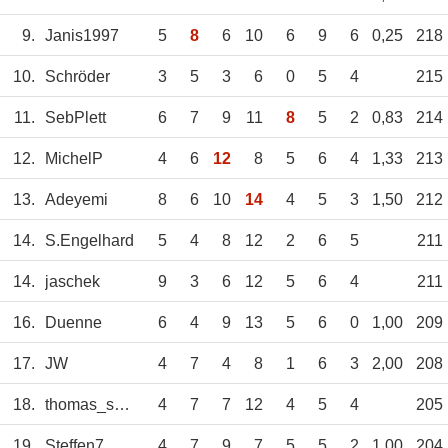
9.
Janis1997
5
8
6
10
6
9
6
0,25
218
10.
Schröder
3
5
3
6
0
5
4
215
11.
SebPlett
6
7
9
11
8
5
2
0,83
214
12.
MichelP
4
6
12
8
5
6
4
1,33
213
13.
Adeyemi
8
6
10
14
4
5
3
1,50
212
14.
S.Engelhard
5
4
8
12
2
6
5
211
14.
jaschek
9
3
6
12
5
6
4
211
16.
Duenne
6
4
9
13
5
6
0
1,00
209
17.
JW
4
7
4
8
1
6
3
2,00
208
18.
thomas_som
4
7
7
12
4
5
4
205
19.
Steffen7
4
7
9
7
5
5
2
1,00
204