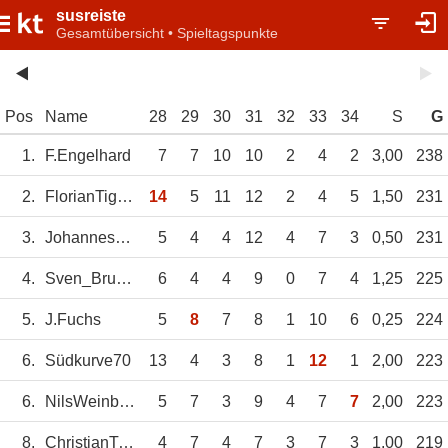
susreiste
Gesamtübersicht • Spieltagspunkte
Pos
Name
28
29
30
31
32
33
34
S
G
1.
F.Engelhard
7
7
10
10
2
4
2
3,00
238
2.
FlorianTigges
14
5
11
12
2
4
5
1,50
231
3.
JohannesStruwe
5
4
4
12
4
7
3
0,50
231
4.
Sven_Bruder
6
4
4
9
0
7
4
1,25
225
5.
J.Fuchs
5
8
7
8
1
10
6
0,25
224
6.
Südkurve70
13
4
3
8
1
12
1
2,00
223
6.
NilsWeinbrenner
5
7
3
9
4
7
7
2,00
223
8.
ChristianTigges
4
7
4
7
3
7
3
1,00
219