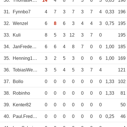
30.
ThomasRupprech
14
4
8
7
3
6
3
0,83
196
31.
Fynnbo7
4
7
3
7
3
7
4
0,33
196
32.
Wenzel
6
8
6
3
4
4
3
0,75
195
33.
Kuli
8
5
3
12
3
7
0
195
34.
JanFredebeil
6
6
4
8
7
0
0
1,00
185
35.
Henning1904
3
2
5
3
0
0
6
1,00
169
36.
TobiasWenzel
3
5
4
5
3
7
4
121
37.
Bollo
0
0
0
0
0
0
0
1,33
102
38.
Robinho
0
0
0
0
0
0
0
1,33
81
39.
Kenter82
0
0
0
0
0
0
0
50
40.
Paul.Fredebeil
0
0
0
0
0
0
0
0,25
46