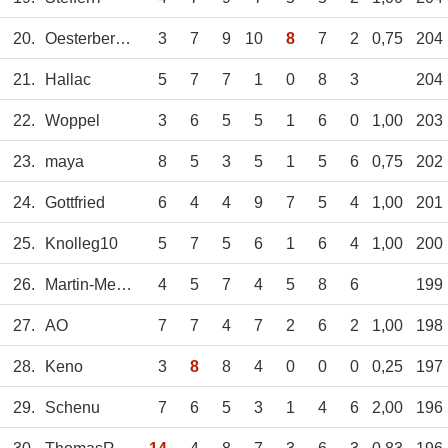
20.
Oesterberger
3
7
9
10
8
7
2
0,75
204
21.
Hallac
5
7
7
1
0
8
3
204
22.
Woppel
3
6
5
5
1
6
0
1,00
203
23.
maya
8
5
3
5
1
5
6
0,75
202
24.
Gottfried
6
4
4
9
7
5
4
1,00
201
25.
Knolleg10
5
7
5
6
1
6
4
1,00
200
26.
Martin-Mester
4
5
7
4
5
8
6
199
27.
AO
7
7
4
7
2
6
2
1,00
198
28.
Keno
3
8
8
4
0
0
0
0,25
197
29.
Schenu
7
6
5
3
1
4
6
2,00
196