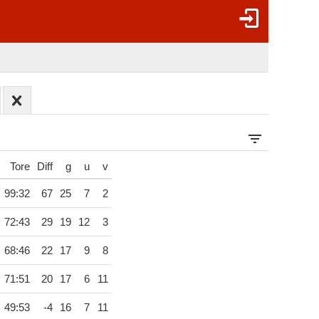
Tore
Diff
g
u
v
99:32
67
25
7
2
72:43
29
19
12
3
68:46
22
17
9
8
71:51
20
17
6
11
49:53
-4
16
7
11