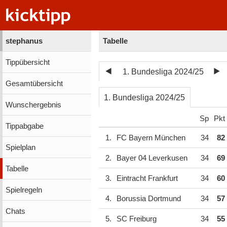
stephanus
Tabelle
Tippübersicht
1. Bundesliga 2024/25
Gesamtübersicht
1. Bundesliga 2024/25
Wunschergebnis
Sp
Pkt
Tippabgabe
1.
FC Bayern München
34
82
Spielplan
2.
Bayer 04 Leverkusen
34
69
Tabelle
3.
Eintracht Frankfurt
34
60
Spielregeln
4.
Borussia Dortmund
34
57
Chats
5.
SC Freiburg
34
55