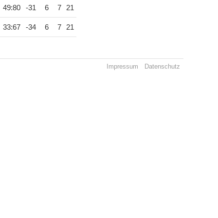
49:80
-31
6
7
21
33:67
-34
6
7
21
Impressum
Datenschutz