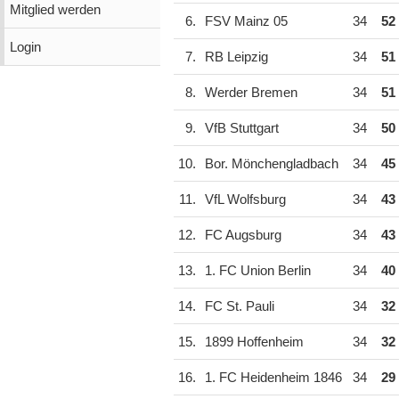
Mitglied werden
6.
FSV Mainz 05
34
52
Login
7.
RB Leipzig
34
51
8.
Werder Bremen
34
51
9.
VfB Stuttgart
34
50
10.
Bor. Mönchengladbach
34
45
11.
VfL Wolfsburg
34
43
12.
FC Augsburg
34
43
13.
1. FC Union Berlin
34
40
14.
FC St. Pauli
34
32
15.
1899 Hoffenheim
34
32
16.
1. FC Heidenheim 1846
34
29