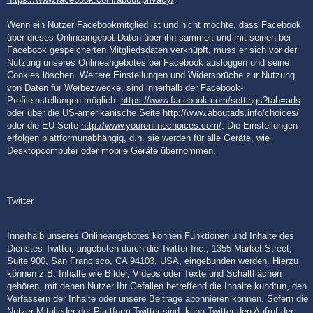
Wenn ein Nutzer Facebookmitglied ist und nicht möchte, dass Facebook
über dieses Onlineangebot Daten über ihn sammelt und mit seinen bei
Facebook gespeicherten Mitgliedsdaten verknüpft, muss er sich vor der
Nutzung unseres Onlineangebotes bei Facebook ausloggen und seine
Cookies löschen. Weitere Einstellungen und Widersprüche zur Nutzung
von Daten für Werbezwecke, sind innerhalb der Facebook-
Profileinstellungen möglich:
https://www.facebook.com/settings?tab=ads
oder über die US-amerikanische Seite
http://www.aboutads.info/choices/
oder die EU-Seite
http://www.youronlinechoices.com/
. Die Einstellungen
erfolgen plattformunabhängig, d.h. sie werden für alle Geräte, wie
Desktopcomputer oder mobile Geräte übernommen.
Twitter
Innerhalb unseres Onlineangebotes können Funktionen und Inhalte des
Dienstes Twitter, angeboten durch die Twitter Inc., 1355 Market Street,
Suite 900, San Francisco, CA 94103, USA, eingebunden werden. Hierzu
können z.B. Inhalte wie Bilder, Videos oder Texte und Schaltflächen
gehören, mit denen Nutzer Ihr Gefallen betreffend die Inhalte kundtun, den
Verfassern der Inhalte oder unsere Beiträge abonnieren können. Sofern die
Nutzer Mitglieder der Plattform Twitter sind, kann Twitter den Aufruf der