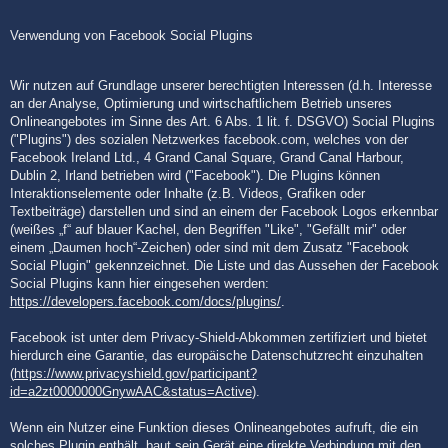
Verwendung von Facebook Social Plugins
Wir nutzen auf Grundlage unserer berechtigten Interessen (d.h. Interesse
an der Analyse, Optimierung und wirtschaftlichem Betrieb unseres
Onlineangebotes im Sinne des Art. 6 Abs. 1 lit. f. DSGVO) Social Plugins
("Plugins") des sozialen Netzwerkes facebook.com, welches von der
Facebook Ireland Ltd., 4 Grand Canal Square, Grand Canal Harbour,
Dublin 2, Irland betrieben wird ("Facebook"). Die Plugins können
Interaktionselemente oder Inhalte (z.B. Videos, Grafiken oder
Textbeiträge) darstellen und sind an einem der Facebook Logos erkennbar
(weißes „f“ auf blauer Kachel, den Begriffen "Like", "Gefällt mir" oder
einem „Daumen hoch“-Zeichen) oder sind mit dem Zusatz "Facebook
Social Plugin" gekennzeichnet. Die Liste und das Aussehen der Facebook
Social Plugins kann hier eingesehen werden:
https://developers.facebook.com/docs/plugins/
.
Facebook ist unter dem Privacy-Shield-Abkommen zertifiziert und bietet
hierdurch eine Garantie, das europäische Datenschutzrecht einzuhalten
(
https://www.privacyshield.gov/participant?
id=a2zt0000000GnywAAC&status=Active
).
Wenn ein Nutzer eine Funktion dieses Onlineangebotes aufruft, die ein
solches Plugin enthält, baut sein Gerät eine direkte Verbindung mit den