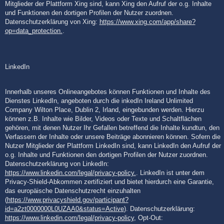
Mitglieder der Plattform Xing sind, kann Xing den Aufruf der o.g. Inhalte
und Funktionen den dortigen Profilen der Nutzer zuordnen.
Datenschutzerklärung von Xing:
https://www.xing.com/app/share?
op=data_protection.
.
LinkedIn
Innerhalb unseres Onlineangebotes können Funktionen und Inhalte des
Dienstes LinkedIn, angeboten durch die inkedIn Ireland Unlimited
Company Wilton Place, Dublin 2, Irland, eingebunden werden. Hierzu
können z.B. Inhalte wie Bilder, Videos oder Texte und Schaltflächen
gehören, mit denen Nutzer Ihr Gefallen betreffend die Inhalte kundtun, den
Verfassern der Inhalte oder unsere Beiträge abonnieren können. Sofern die
Nutzer Mitglieder der Plattform LinkedIn sind, kann LinkedIn den Aufruf der
o.g. Inhalte und Funktionen den dortigen Profilen der Nutzer zuordnen.
Datenschutzerklärung von LinkedIn:
https://www.linkedin.com/legal/privacy-policy.
. LinkedIn ist unter dem
Privacy-Shield-Abkommen zertifiziert und bietet hierdurch eine Garantie,
das europäische Datenschutzrecht einzuhalten
(
https://www.privacyshield.gov/participant?
id=a2zt0000000L0UZAA0&status=Active
). Datenschutzerklärung:
https://www.linkedin.com/legal/privacy-policy
, Opt-Out: