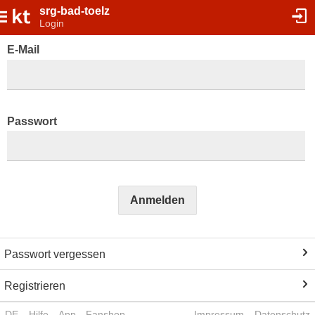
srg-bad-toelz
Login
E-Mail
Passwort
Anmelden
Passwort vergessen
Registrieren
DE
Hilfe
App
Fanshop
Impressum
Datenschutz