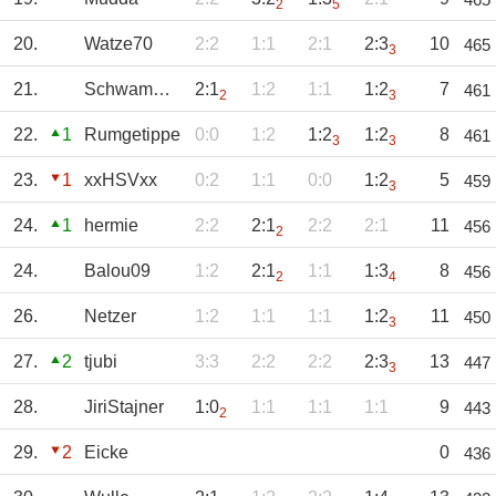
2
5
20.
Watze70
2:2
1:1
2:1
2:3
10
465
3
21.
Schwammerl1860
2:1
1:2
1:1
1:2
7
461
2
3
22.
1
Rumgetippe
0:0
1:2
1:2
1:2
8
461
3
3
23.
1
xxHSVxx
0:2
1:1
0:0
1:2
5
459
3
24.
1
hermie
2:2
2:1
2:2
2:1
11
456
2
24.
Balou09
1:2
2:1
1:1
1:3
8
456
2
4
26.
Netzer
1:2
1:1
1:1
1:2
11
450
3
27.
2
tjubi
3:3
2:2
2:2
2:3
13
447
3
28.
JiriStajner
1:0
1:1
1:1
1:1
9
443
2
29.
2
Eicke
0
436