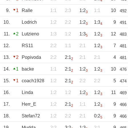
4
9.
1
Ralle
1:1
2:3
1:2
1:1
10
492
3
10.
Lodrich
1:2
2:2
1:2
1:3
9
491
3
4
11.
2
Lutzieno
1:3
1:2
1:3
1:2
12
483
5
3
12.
RS11
2:2
1:1
2:1
1:2
7
481
3
13.
2
Popivoda
2:2
2:1
2:1
2:1
4
481
2
14.
1
backe
1:1
2:1
1:2
1:2
10
476
2
3
3
15.
1
coach1928
1:2
2:1
2:2
2:2
5
474
2
16.
Linda
1:2
1:2
1:2
1:2
11
469
3
3
17.
Herr_E
1:2
2:1
1:1
1:2
9
466
2
3
18.
Stefan72
1:2
2:2
2:1
0:2
9
466
5
19.
Mudda
2:2
3:2
1:3
2:1
9
465