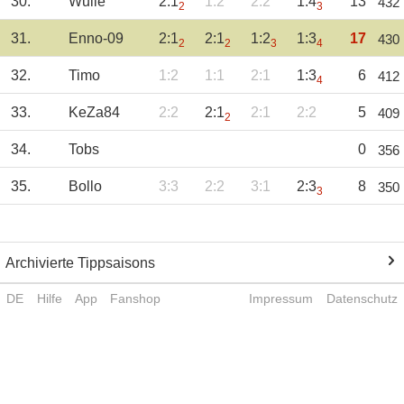
30.
Wulle
2:1
1:2
2:2
1:4
13
432
2
3
31.
Enno-09
2:1
2:1
1:2
1:3
17
430
2
2
3
4
32.
Timo
1:2
1:1
2:1
1:3
6
412
4
33.
KeZa84
2:2
2:1
2:1
2:2
5
409
2
34.
Tobs
0
356
35.
Bollo
3:3
2:2
3:1
2:3
8
350
3
Archivierte Tippsaisons
DE
Hilfe
App
Fanshop
Impressum
Datenschutz