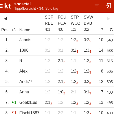
soesetal
Tippübersicht • 34. Spieltag
SCF
FCU
STP
SVW
RBL
FCA
WOB
BVB
4
:
1
4
:
0
1
:
3
0
:
2
Pos
+/-
Name
P
G
1.
Jannis
1:2
1:2
1:2
0:2
10
540
3
5
2.
1896
0:2
0:1
0:2
1:3
14
538
4
4
3.
Ritti
1:2
2:1
1:1
1:2
11
515
2
3
4.
Alex
1:2
1:2
1:2
1:2
8
505
3
3
5.
Andi77
1:2
2:1
1:2
0:2
12
505
2
3
5
6.
Anna
1:2
1:0
2:1
0:1
7
499
2
3
7.
1
GoetzEus
2:1
1:2
1:2
1:2
13
495
2
3
3
8.
1
Fischi1887
1:1
2:2
1:1
1:3
10
493