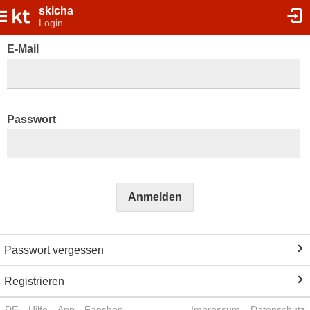
skicha
Login
E-Mail
Passwort
Anmelden
Passwort vergessen
Registrieren
DE
Hilfe
App
Fanshop
Impressum
Datenschutz