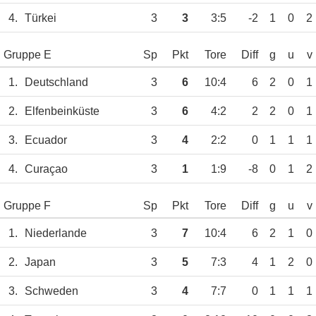
4.
Türkei
3
3
3:5
-2
1
0
2
Gruppe E
Sp
Pkt
Tore
Diff
g
u
v
1.
Deutschland
3
6
10:4
6
2
0
1
2.
Elfenbeinküste
3
6
4:2
2
2
0
1
3.
Ecuador
3
4
2:2
0
1
1
1
4.
Curaçao
3
1
1:9
-8
0
1
2
Gruppe F
Sp
Pkt
Tore
Diff
g
u
v
1.
Niederlande
3
7
10:4
6
2
1
0
2.
Japan
3
5
7:3
4
1
2
0
3.
Schweden
3
4
7:7
0
1
1
1