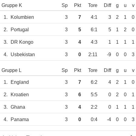
Gruppe K
Sp
Pkt
Tore
Diff
g
u
v
1.
Kolumbien
3
7
4:1
3
2
1
0
2.
Portugal
3
5
6:1
5
1
2
0
3.
DR Kongo
3
4
4:3
1
1
1
1
4.
Usbekistan
3
0
2:11
-9
0
0
3
Gruppe L
Sp
Pkt
Tore
Diff
g
u
v
1.
England
3
7
6:2
4
2
1
0
2.
Kroatien
3
6
5:5
0
2
0
1
3.
Ghana
3
4
2:2
0
1
1
1
4.
Panama
3
0
0:4
-4
0
0
3