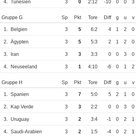
4.
Tunesien
3
0
2:12
-10
0
0
3
Gruppe G
Sp
Pkt
Tore
Diff
g
u
v
1.
Belgien
3
5
6:2
4
1
2
0
2.
Ägypten
3
5
5:3
2
1
2
0
3.
Iran
3
3
3:3
0
0
3
0
4.
Neuseeland
3
1
4:10
-6
0
1
2
Gruppe H
Sp
Pkt
Tore
Diff
g
u
v
1.
Spanien
3
7
5:0
5
2
1
0
2.
Kap Verde
3
3
2:2
0
0
3
0
3.
Uruguay
3
2
3:4
-1
0
2
1
4.
Saudi-Arabien
3
2
1:5
-4
0
2
1