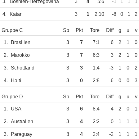
3.
Bosnien-Herzegowina
3
4
5:6
-1
1
1
1
4.
Katar
3
1
2:10
-8
0
1
2
Gruppe C
Sp
Pkt
Tore
Diff
g
u
v
1.
Brasilien
3
7
7:1
6
2
1
0
2.
Marokko
3
7
6:3
3
2
1
0
3.
Schottland
3
3
1:4
-3
1
0
2
4.
Haiti
3
0
2:8
-6
0
0
3
Gruppe D
Sp
Pkt
Tore
Diff
g
u
v
1.
USA
3
6
8:4
4
2
0
1
2.
Australien
3
4
2:2
0
1
1
1
3.
Paraguay
3
4
2:4
-2
1
1
1