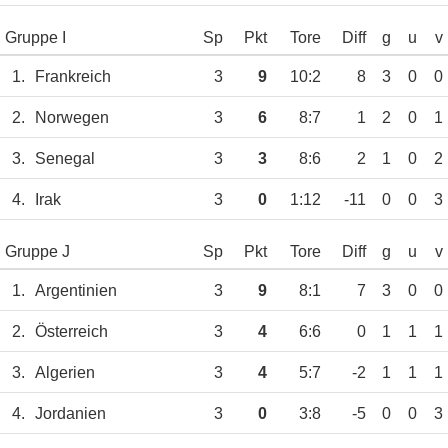
Gruppe I
Sp
Pkt
Tore
Diff
g
u
v
1.
Frankreich
3
9
10:2
8
3
0
0
2.
Norwegen
3
6
8:7
1
2
0
1
3.
Senegal
3
3
8:6
2
1
0
2
4.
Irak
3
0
1:12
-11
0
0
3
Gruppe J
Sp
Pkt
Tore
Diff
g
u
v
1.
Argentinien
3
9
8:1
7
3
0
0
2.
Österreich
3
4
6:6
0
1
1
1
3.
Algerien
3
4
5:7
-2
1
1
1
4.
Jordanien
3
0
3:8
-5
0
0
3