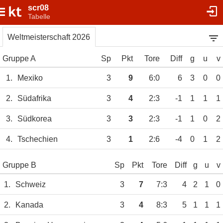
scr08
Tabelle
Weltmeisterschaft 2026
Gruppe A
Sp
Pkt
Tore
Diff
g
u
v
1.
Mexiko
3
9
6:0
6
3
0
0
2.
Südafrika
3
4
2:3
-1
1
1
1
3.
Südkorea
3
3
2:3
-1
1
0
2
4.
Tschechien
3
1
2:6
-4
0
1
2
Gruppe B
Sp
Pkt
Tore
Diff
g
u
v
1.
Schweiz
3
7
7:3
4
2
1
0
2.
Kanada
3
4
8:3
5
1
1
1