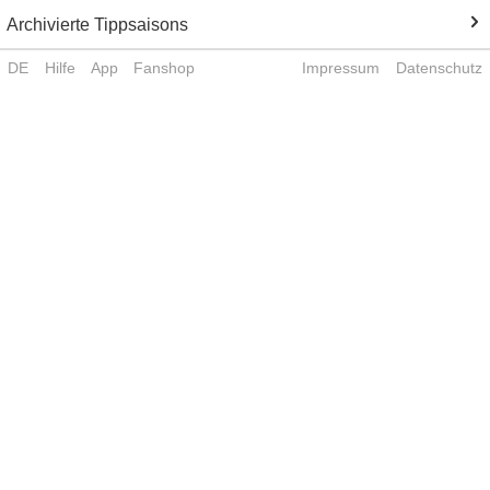
Archivierte Tippsaisons
DE
Hilfe
App
Fanshop
Impressum
Datenschutz