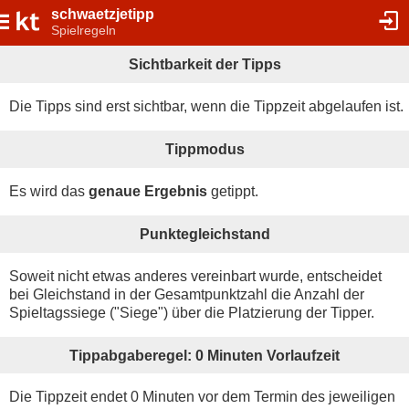
schwaetzjetipp
Spielregeln
Sichtbarkeit der Tipps
Die Tipps sind erst sichtbar, wenn die Tippzeit abgelaufen ist.
Tippmodus
Es wird das
genaue Ergebnis
getippt.
Punktegleichstand
Soweit nicht etwas anderes vereinbart wurde, entscheidet
bei Gleichstand in der Gesamtpunktzahl die Anzahl der
Spieltagssiege ("Siege") über die Platzierung der Tipper.
Tippabgaberegel: 0 Minuten Vorlaufzeit
Die Tippzeit endet 0 Minuten vor dem Termin des jeweiligen