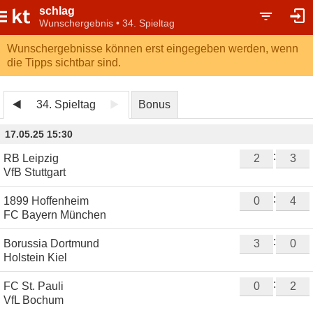
schlag
Wunschergebnis • 34. Spieltag
Wunschergebnisse können erst eingegeben werden, wenn
die Tipps sichtbar sind.
34. Spieltag
Bonus
17.05.25 15:30
:
RB Leipzig
VfB Stuttgart
:
1899 Hoffenheim
FC Bayern München
:
Borussia Dortmund
Holstein Kiel
:
FC St. Pauli
VfL Bochum