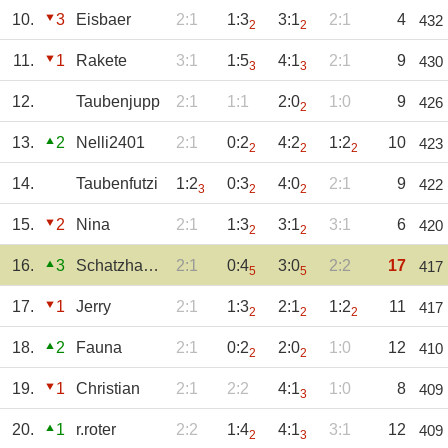
10.
3
Eisbaer
2:1
1:3
3:1
2:1
4
432
2
2
11.
1
Rakete
3:1
1:5
4:1
2:1
9
430
3
3
12.
Taubenjupp
2:1
1:1
2:0
1:0
9
426
2
13.
2
Nelli2401
2:1
0:2
4:2
1:2
10
423
2
2
2
14.
Taubenfutzi
1:2
0:3
4:0
2:1
9
422
3
2
2
15.
2
Nina
2:1
1:3
3:1
3:1
6
420
2
2
16.
3
Schatzhauser
2:1
0:4
3:0
2:2
17
417
5
5
17.
1
Jerry
2:1
1:3
2:1
1:2
11
417
2
2
2
18.
2
Fauna
2:1
0:2
2:0
1:0
12
410
2
2
19.
1
Christian
2:1
2:2
4:1
1:0
8
409
3
20.
1
r.roter
2:2
1:4
4:1
3:1
12
409
2
3