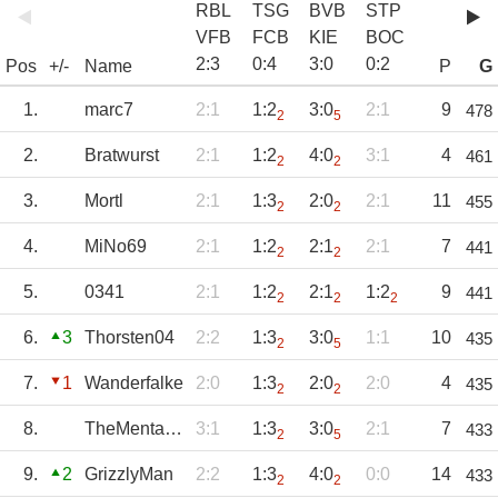
RBL
TSG
BVB
STP
VFB
FCB
KIE
BOC
2
:
3
0
:
4
3
:
0
0
:
2
Pos
+/-
Name
P
G
1.
marc7
2:1
1:2
3:0
2:1
9
478
2
5
2.
Bratwurst
2:1
1:2
4:0
3:1
4
461
2
2
3.
Mortl
2:1
1:3
2:0
2:1
11
455
2
2
4.
MiNo69
2:1
1:2
2:1
2:1
7
441
2
2
5.
0341
2:1
1:2
2:1
1:2
9
441
2
2
2
6.
3
Thorsten04
2:2
1:3
3:0
1:1
10
435
2
5
7.
1
Wanderfalke
2:0
1:3
2:0
2:0
4
435
2
2
8.
TheMentalBeast
3:1
1:3
3:0
2:1
7
433
2
5
9.
2
GrizzlyMan
2:2
1:3
4:0
0:0
14
433
2
2