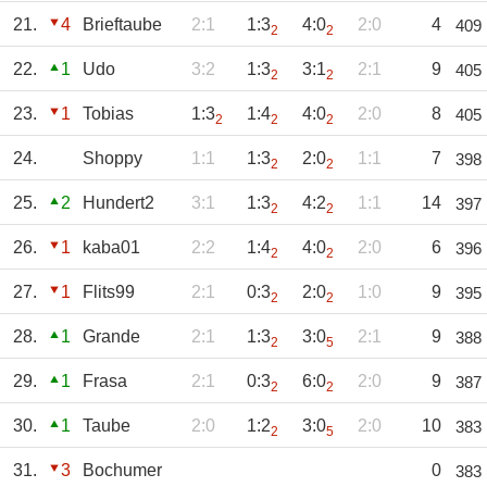
21.
4
Brieftaube
2:1
1:3
4:0
2:0
4
409
2
2
22.
1
Udo
3:2
1:3
3:1
2:1
9
405
2
2
23.
1
Tobias
1:3
1:4
4:0
2:0
8
405
2
2
2
24.
Shoppy
1:1
1:3
2:0
1:1
7
398
2
2
25.
2
Hundert2
3:1
1:3
4:2
1:1
14
397
2
2
26.
1
kaba01
2:2
1:4
4:0
2:0
6
396
2
2
27.
1
Flits99
2:1
0:3
2:0
1:0
9
395
2
2
28.
1
Grande
2:1
1:3
3:0
2:1
9
388
2
5
29.
1
Frasa
2:1
0:3
6:0
2:0
9
387
2
2
30.
1
Taube
2:0
1:2
3:0
2:0
10
383
2
5
31.
3
Bochumer
0
383