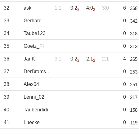
32.
ask
1:1
0:2
4:0
3:0
6
368
2
2
33.
Gerhard
0
342
34.
Taube123
0
318
35.
Goetz_Fl
0
313
36.
JanK
3:1
0:2
2:1
2:1
4
265
2
2
37.
DerBramscher
0
253
38.
Alex04
0
251
39.
Lenni_02
0
217
40.
Taubendidi
0
158
41.
Luecke
0
119