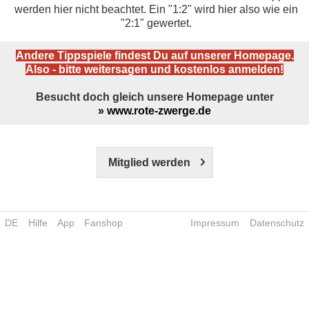
werden hier nicht beachtet. Ein "1:2" wird hier also wie ein
"2:1" gewertet.
Andere Tippspiele findest Du auf unserer Homepage.
Also - bitte weitersagen und kostenlos anmelden!
Besucht doch gleich unsere Homepage unter
» www.rote-zwerge.de
Mitglied werden
DE
Hilfe
App
Fanshop
Impressum
Datenschutz