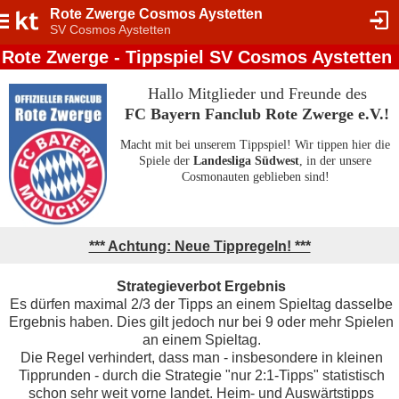
Rote Zwerge Cosmos Aystetten
SV Cosmos Aystetten
Rote Zwerge - Tippspiel SV Cosmos Aystetten
Hallo Mitglieder und Freunde des
FC Bayern Fanclub Rote Zwerge e.V.!
Macht mit bei unserem Tippspiel! Wir tippen hier die
Spiele der
Landesliga Südwest
, in der unsere
Cosmonauten geblieben sind!
*** Achtung: Neue Tippregeln! ***
Strategieverbot Ergebnis
Es dürfen maximal 2/3 der Tipps an einem Spieltag dasselbe
Ergebnis haben. Dies gilt jedoch nur bei 9 oder mehr Spielen
an einem Spieltag.
Die Regel verhindert, dass man - insbesondere in kleinen
Tipprunden - durch die Strategie "nur 2:1-Tipps" statistisch
schon sehr weit vorne landet. Heim- und Auswärtstipps