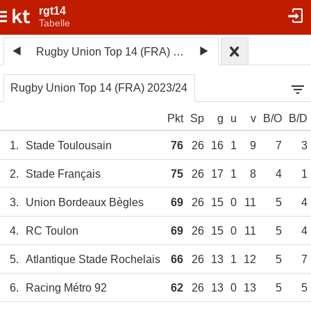
rgt14
Tabelle
Rugby Union Top 14 (FRA) 2023/24
Rugby Union Top 14 (FRA) 2023/24
Pkt
Sp
g
u
v
B/O
B/D
1.
Stade Toulousain
76
26
16
1
9
7
3
2.
Stade Français
75
26
17
1
8
4
1
3.
Union Bordeaux Bègles
69
26
15
0
11
5
4
4.
RC Toulon
69
26
15
0
11
5
4
5.
Atlantique Stade Rochelais
66
26
13
1
12
5
7
6.
Racing Métro 92
62
26
13
0
13
5
5