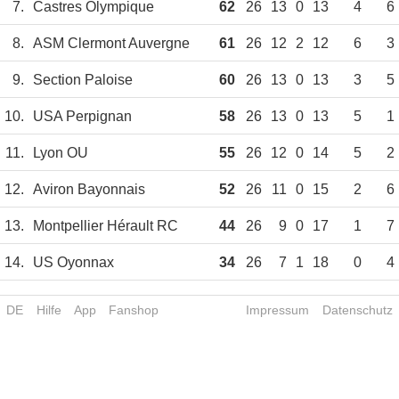
7.
Castres Olympique
62
26
13
0
13
4
6
8.
ASM Clermont Auvergne
61
26
12
2
12
6
3
9.
Section Paloise
60
26
13
0
13
3
5
10.
USA Perpignan
58
26
13
0
13
5
1
11.
Lyon OU
55
26
12
0
14
5
2
12.
Aviron Bayonnais
52
26
11
0
15
2
6
13.
Montpellier Hérault RC
44
26
9
0
17
1
7
14.
US Oyonnax
34
26
7
1
18
0
4
DE
Hilfe
App
Fanshop
Impressum
Datenschutz