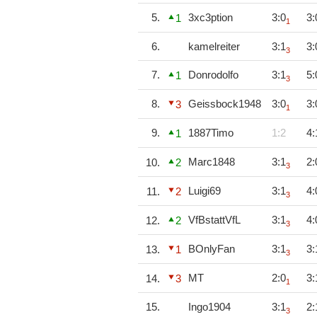
5.
3xc3ption
3:0
3:
1
1
6.
kamelreiter
3:1
3:
3
7.
Donrodolfo
3:1
5:
1
3
8.
Geissbock1948
3:0
3:
3
1
9.
1887Timo
1:2
4:
1
Marc1848
3:1
2:
10.
2
3
Luigi69
3:1
4:
11.
2
3
VfBstattVfL
3:1
4:
12.
2
3
BOnlyFan
3:1
3:
13.
1
3
MT
2:0
3:
14.
3
1
15.
Ingo1904
3:1
2:
3