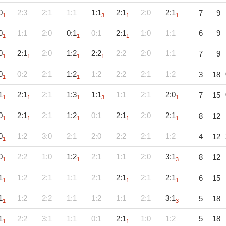
0
2:3
2:1
1:1
1:1
2:1
2:0
2:1
7
9
1
3
1
1
0
1:1
2:0
0:1
0:1
2:1
1:0
1:1
6
9
1
1
1
0
2:1
2:0
1:2
2:2
2:2
2:0
1:1
7
9
1
1
1
1
0
0:2
2:1
1:2
1:2
2:2
2:1
1:2
3
18
1
1
1
2:1
2:1
1:3
1:1
1:1
2:1
2:0
7
15
1
1
1
3
1
0
2:1
2:1
1:2
0:1
2:1
2:0
2:1
8
12
1
1
1
1
1
0
1:2
3:0
2:1
2:0
2:2
2:1
1:2
4
12
1
0
2:2
1:0
1:2
2:1
1:1
2:0
3:1
8
12
1
1
3
1
1:2
2:1
1:1
2:1
2:1
2:1
2:1
6
15
1
1
1
1
1:2
2:2
1:1
1:2
1:1
2:1
3:1
5
18
1
3
1
2:2
3:1
1:1
0:1
2:1
1:0
1:2
5
18
1
1