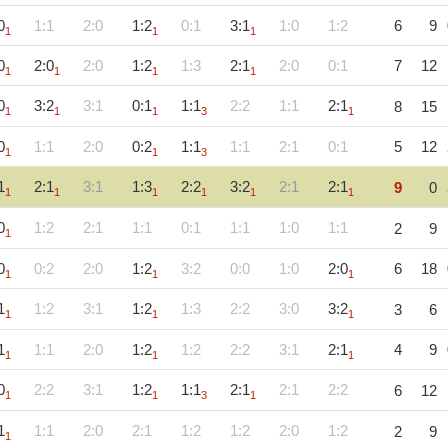
0
1:1
2:0
1:2
0:1
3:1
1:0
1:2
6
9
1
1
1
0
2:0
2:0
1:2
1:3
2:1
2:0
0:1
7
12
1
1
1
1
0
3:2
3:1
0:1
1:1
2:2
1:1
2:1
8
15
1
1
1
3
1
0
1:1
2:0
0:2
1:1
1:1
2:1
0:1
5
12
1
1
3
1
2:1
3:1
1:3
2:2
3:2
2:1
2:1
9
0
1
1
1
1
1
1
0
1:2
2:1
1:1
0:1
1:1
1:0
1:1
2
9
1
0
0:2
2:0
1:2
3:2
0:0
1:0
2:0
6
18
1
1
1
1
1:2
3:1
1:2
1:3
2:2
3:0
3:2
3
6
1
1
1
1
1:1
2:0
1:2
1:2
2:2
3:1
2:1
4
9
1
1
1
0
2:2
3:1
1:2
1:1
2:1
2:1
2:2
6
12
1
1
3
1
1
1:1
2:0
2:1
1:2
1:2
2:0
1:2
2
9
1