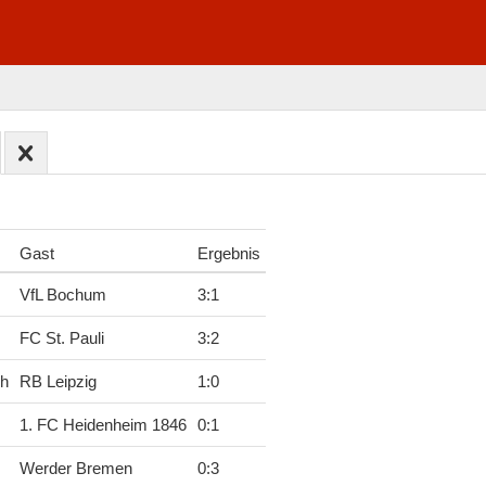
Gast
Ergebnis
VfL Bochum
3
:
1
FC St. Pauli
3
:
2
ch
RB Leipzig
1
:
0
1. FC Heidenheim 1846
0
:
1
Werder Bremen
0
:
3