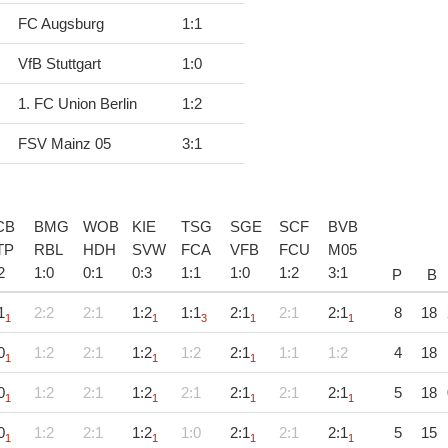
FC Augsburg
1
:
1
VfB Stuttgart
1
:
0
1. FC Union Berlin
1
:
2
FSV Mainz 05
3
:
1
CB
BMG
WOB
KIE
TSG
SGE
SCF
BVB
TP
RBL
HDH
SVW
FCA
VFB
FCU
M05
2
1
:
0
0
:
1
0
:
3
1
:
1
1
:
0
1
:
2
3
:
1
P
B
1
2:2
2:1
1:2
1:1
2:1
2:1
2:1
8
18
1
1
3
1
1
0
1:2
2:1
1:2
1:2
2:1
1:1
1:2
4
18
1
1
1
0
1:2
2:1
1:2
2:1
2:1
2:1
2:1
5
18
1
1
1
1
0
1:2
2:1
1:2
1:0
2:1
2:1
2:1
5
15
1
1
1
1