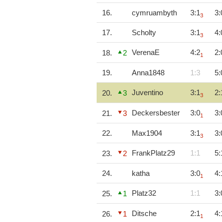
16.
cymruambyth
3:1
3:
3
17.
Scholty
3:1
4:
3
VerenaE
4:2
2:
18.
2
1
19.
Anna1848
1:3
5:
Juventino
3:1
2:
20.
3
3
Deckersbester
3:0
3:
21.
3
1
22.
Max1904
3:1
3:
3
FrankPlatz29
1:1
5:
23.
2
24.
katha
3:0
4:
1
Platz32
1:1
3:
25.
1
Ditsche
2:1
4:
26.
1
1