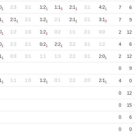
0
2:3
3:1
1:2
1:1
2:1
3:1
4:2
7
6
1
1
3
1
1
1
2:1
2:1
1:2
2:1
2:1
2:1
3:1
7
9
1
1
1
1
3
0
1:2
1:0
1:2
0:2
1:1
2:1
0:0
2
12
1
1
0
2:2
2:1
0:2
2:2
2:2
3:1
1:2
4
6
1
1
1
1
0:3
3:1
1:1
1:3
2:2
3:1
2:0
2
12
1
1
0
9
1
1:1
1:0
1:2
0:1
2:2
2:0
2:1
4
0
1
1
1
0
12
0
15
0
6
0
0