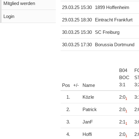
Mitglied werden
29.03.25 15:30
1899 Hoffenheim
Login
29.03.25 18:30
Eintracht Frankfurt
30.03.25 15:30
SC Freiburg
30.03.25 17:30
Borussia Dortmund
B04
F
BOC
S
3
:
1
3
:
Pos
+/-
Name
1.
Közle
2:0
3:
1
2.
Patrick
2:0
2:
1
3.
JanF
2:1
3:
1
4.
Hoffi
2:0
2:
1