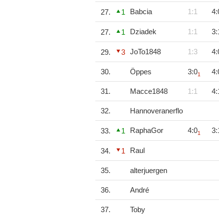
Babcia
1:1
4:
27.
1
Dziadek
1:1
3:
27.
1
JoTo1848
1:3
4:
29.
3
30.
Öppes
3:0
4:
1
31.
Macce1848
1:1
4:
32.
Hannoveranerflo
RaphaGor
4:0
3:
33.
1
1
Raul
34.
1
35.
alterjuergen
36.
André
37.
Toby