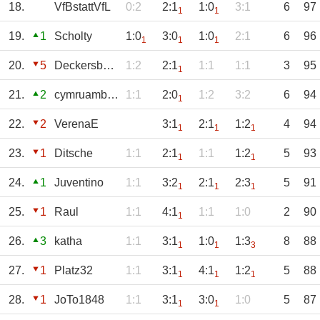
18.
VfBstattVfL
0:2
2:1
1:0
3:1
6
97
1
1
19.
1
Scholty
1:0
3:0
1:0
2:1
6
96
1
1
1
20.
5
Deckersbester
1:2
2:1
1:1
1:1
3
95
1
21.
2
cymruambyth
1:1
2:0
1:2
3:2
6
94
1
22.
2
VerenaE
3:1
2:1
1:2
4
94
1
1
1
23.
1
Ditsche
1:1
2:1
1:1
1:2
5
93
1
1
24.
1
Juventino
1:1
3:2
2:1
2:3
5
91
1
1
1
25.
1
Raul
1:1
4:1
1:1
1:0
2
90
1
26.
3
katha
1:1
3:1
1:0
1:3
8
88
1
1
3
27.
1
Platz32
1:1
3:1
4:1
1:2
5
88
1
1
1
28.
1
JoTo1848
1:1
3:1
3:0
1:0
5
87
1
1