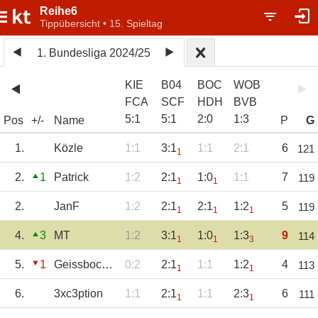
Reihe6
Tippübersicht • 15. Spieltag
1. Bundesliga 2024/25
KIE
B04
BOC
WOB
FCA
SCF
HDH
BVB
5
:
1
5
:
1
2
:
0
1
:
3
Pos
+/-
Name
P
G
1.
Közle
1:1
3:1
1:1
2:1
6
121
1
2.
1
Patrick
1:2
2:1
1:0
1:1
7
119
1
1
2.
JanF
1:2
2:1
2:1
1:2
5
119
1
1
1
4.
3
MT
1:2
3:1
1:0
1:3
9
114
1
1
3
5.
1
Geissbock1948
0:2
2:1
1:1
1:2
4
113
1
1
6.
3xc3ption
1:1
2:1
1:1
2:3
6
111
1
1