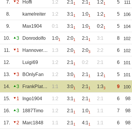
7.
2
Hoffi
1:2
2:1
2:1
1:2
5
111
1
1
1
8.
kamelreiter
1:2
3:1
1:0
1:2
5
106
1
1
1
9.
Max1904
0:1
3:1
1:0
0:2
5
104
1
1
1
10.
3
Donrodolfo
1:0
2:0
2:1
3:1
8
102
1
1
1
11.
1
Hannoveranerflo
1:3
2:0
2:0
2:2
6
102
1
3
12.
Luigi69
1:2
2:1
0:2
2:1
6
101
1
13.
3
BOnlyFan
1:2
3:0
2:1
1:2
5
101
1
1
1
14.
3
FrankPlatz29
1:1
3:0
2:1
1:3
9
100
1
1
3
15.
1
Ingo1904
1:2
3:1
2:1
2:1
6
98
1
1
16.
3
1887Timo
1:2
2:1
1:0
1:1
7
98
1
1
17.
2
Marc1848
1:1
2:1
4:1
1:1
6
98
1
1