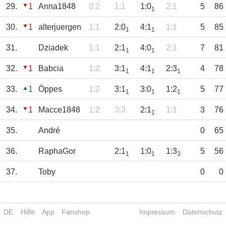
29.
1
Anna1848
0:2
1:1
1:0
2:1
5
86
1
30.
1
alterjuergen
1:1
2:0
4:1
1:1
5
85
1
1
31.
Dziadek
1:1
2:1
4:0
2:1
7
81
1
1
32.
1
Babcia
1:2
3:1
4:1
2:3
4
78
1
1
1
33.
1
Öppes
1:2
3:1
3:0
1:2
5
77
1
1
1
34.
1
Macce1848
1:2
3:3
2:1
1:1
3
76
1
35.
André
0
65
36.
RaphaGor
2:1
1:0
1:3
5
56
1
1
3
37.
Toby
0
0
DE
Hilfe
App
Fanshop
Impressum
Datenschutz